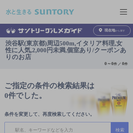
このページの本文へ移動
メニュ
現在地
から探す
渋谷駅(東京都)周辺500m,イタリア料理,女
性に人気,2,000円未満,個室あり/クーポンあ
りのお店
0
～
0
0
件 ／
件
ご指定の条件の検索結果は
0件でした。
条件を変更して、再度検索してください。