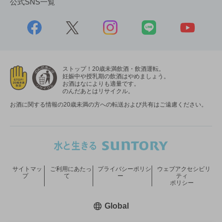
公式SNS一覧
ストップ！20歳未満飲酒・飲酒運転。
妊娠中や授乳期の飲酒はやめましょう。
お酒はなによりも適量です。
のんだあとはリサイクル。
お酒に関する情報の20歳未満の方への転送および共有はご遠慮ください。
サイトマッ
ご利用にあたっ
プライバシーポリシ
ウェブアクセシビリ
プ
て
ー
ティ
ポリシー
新しいウィンドウで開く
Global