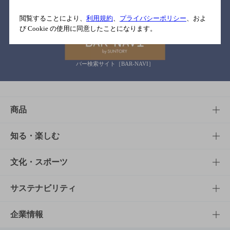
関連リンク
閲覧することにより、
利用規約
、
プライバシーポリシー
、およ
び Cookie の使用に同意したことになります。
バー検索サイト［BAR-NAVI］
商品
商品TOP
知る・楽しむ
商品一覧
知る・楽しむTOP
文化・スポーツ
商品発売情報
キャンペーン
文化・スポーツTOP
サステナビリティ
栄養成分一覧
工場見学
サントリーホール
サステナビリティTOP
企業情報