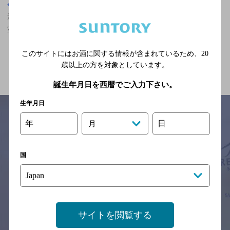
東京都
渋谷駅(東京都)周辺500m
渋谷駅(東京都)周辺500m,イタリア料理,女性に人気,2,000円未満,個
室あり/クーポンありのお店
このサイトにはお酒に関する情報が含まれているため、
20
関連ページ
歳以上の方を対象としています。
誕生年月日を西暦でご入力下さい。
生年月日
年
日
月
サイトマップ
ご意見・ご感想
利用規約
※それぞれのお店のメニューや営業時間などの掲載情報については、
国
予告なしに変更されることがありますので、
念のためお店にご確認の上ご来店くださいますようお願い申し上げま
す。
情報提供：ぐるなび
サイトを閲覧する