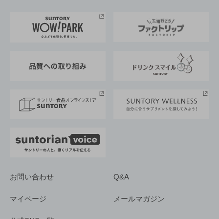
お料理・お酒レシピ
サントリー美術館
トップメッセージ
企業情報TOP
地域情報
サントリーサンバーズ大阪
サントリーが考えるサステナビリティ経営
企業概要
東京サントリーサンゴリアス
ESG情報ポータル
グループ企業一覧
サントリースポーツ
サステナビリティストーリーズ
事業所一覧
採用情報
お問い合わせ
Q&A
マイページ
メールマガジン