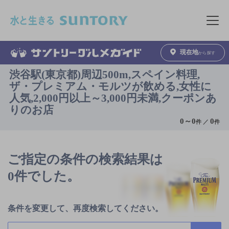
このページの本文へ移動
メニュ
現在地
から探す
渋谷駅(東京都)周辺500m,スペイン料理,
ザ・プレミアム・モルツが飲める,女性に
人気,2,000円以上～3,000円未満,クーポンあ
りのお店
0
～
0
0
件 ／
件
ご指定の条件の検索結果は
0件でした。
条件を変更して、再度検索してください。