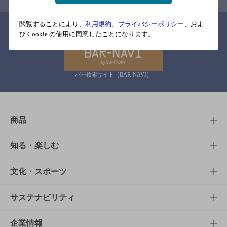
閲覧することにより、
利用規約
、
プライバシーポリシー
、およ
関連リンク
び Cookie の使用に同意したことになります。
バー検索サイト［BAR-NAVI］
商品
商品TOP
知る・楽しむ
商品一覧
知る・楽しむTOP
文化・スポーツ
商品発売情報
キャンペーン
文化・スポーツTOP
サステナビリティ
栄養成分一覧
工場見学
サントリーホール
サステナビリティTOP
企業情報