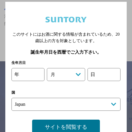
東京都
渋谷駅(東京都)周辺500m
渋谷駅(東京都)周辺500m,スペイン料理,ザ・プレミアム・モルツが
飲める,女性に人気,2,000円以上～3,000円未満,クーポンありのお店
このサイトにはお酒に関する情報が含まれているため、
20
歳以上の方を対象としています。
関連ページ
誕生年月日を西暦でご入力下さい。
生年月日
年
日
月
サイトマップ
ご意見・ご感想
利用規約
国
※それぞれのお店のメニューや営業時間などの掲載情報については、
予告なしに変更されることがありますので、
念のためお店にご確認の上ご来店くださいますようお願い申し上げま
す。
情報提供：ぐるなび
サイトを閲覧する