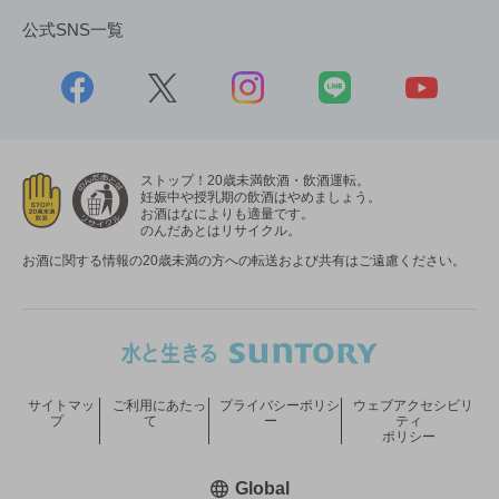
公式SNS一覧
ストップ！20歳未満飲酒・飲酒運転。
妊娠中や授乳期の飲酒はやめましょう。
お酒はなによりも適量です。
のんだあとはリサイクル。
お酒に関する情報の20歳未満の方への転送および共有はご遠慮ください。
サイトマッ
ご利用にあたっ
プライバシーポリシ
ウェブアクセシビリ
プ
て
ー
ティ
ポリシー
新しいウィンドウで開く
Global