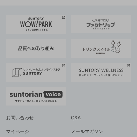
お料理・お酒レシピ
サントリー美術館
トップメッセージ
企業情報TOP
地域情報
サントリーサンバーズ大阪
サントリーが考えるサステナビリティ経営
企業概要
東京サントリーサンゴリアス
ESG情報ポータル
グループ企業一覧
サントリースポーツ
サステナビリティストーリーズ
事業所一覧
採用情報
お問い合わせ
Q&A
マイページ
メールマガジン