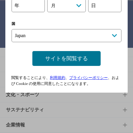
年
日
月
関連リンク
国
バー検索サイト［BAR-NAVI］
サイトを閲覧する
商品
閲覧することにより、
利用規約
、
プライバシーポリシー
、およ
商品TOP
知る・楽しむ
び Cookie の使用に同意したことになります。
商品一覧
知る・楽しむTOP
文化・スポーツ
商品発売情報
キャンペーン
文化・スポーツTOP
サステナビリティ
栄養成分一覧
工場見学
サントリーホール
サステナビリティTOP
企業情報