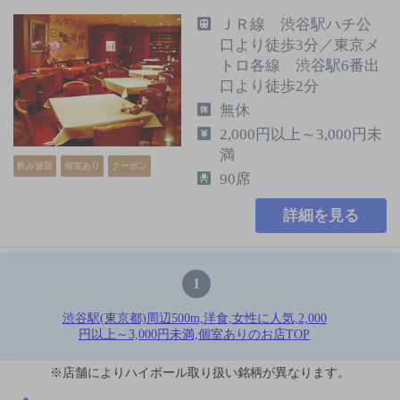
ＪＲ線 渋谷駅ハチ公
口より徒歩3分／東京メ
トロ各線 渋谷駅6番出
口より徒歩2分
無休
2,000円以上～3,000円未
満
飲み放題
個室あり
クーポン
90席
詳細を見る
1
渋谷駅(東京都)周辺500m,洋食,女性に人気,2,000
円以上～3,000円未満,個室ありのお店TOP
※店舗によりハイボール取り扱い銘柄が異なります。