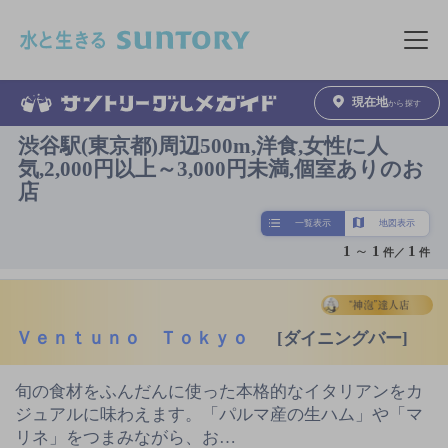
このページの本文へ移動
メニュ
現在地
から探す
渋谷駅(東京都)周辺500m,洋食,女性に人
気,2,000円以上～3,000円未満,個室ありのお
店
一覧表示
地図表示
1
～
1
1
件／
件
Ｖｅｎｔｕｎｏ Ｔｏｋｙｏ
[ダイニングバー]
旬の食材をふんだんに使った本格的なイタリアンをカ
ジュアルに味わえます。「パルマ産の生ハム」や「マ
リネ」をつまみながら、お…