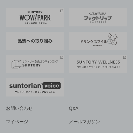
お料理・お酒レシピ
サントリー美術館
トップメッセージ
企業情報TOP
地域情報
サントリーサンバーズ大阪
サントリーが考えるサステナビリティ経営
企業概要
東京サントリーサンゴリアス
ESG情報ポータル
グループ企業一覧
サントリースポーツ
サステナビリティストーリーズ
事業所一覧
採用情報
お問い合わせ
Q&A
マイページ
メールマガジン