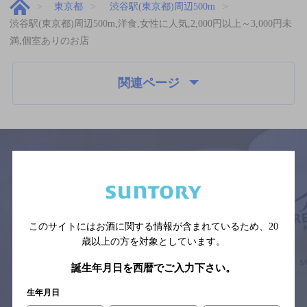
東京都
渋谷駅(東京都)周辺500m
渋谷駅(東京都)周辺500m,洋食,女性に人気,2,000円以上～3,000円未
満,個室ありのお店
関連ページ
サイトマップ
ご意見・ご感想
利用規約
※それぞれのお店のメニューや営業時間などの掲載情報については、
予告なしに変更されることがありますので、
このサイトにはお酒に関する情報が含まれているため、
20
念のためお店にご確認の上ご来店くださいますようお願い申し上げま
歳以上の方を対象としています。
す。
誕生年月日を西暦でご入力下さい。
情報提供：ぐるなび
生年月日