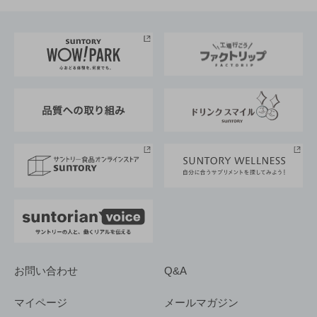
お料理・お酒レシピ
サントリー美術館
トップメッセージ
企業情報TOP
地域情報
サントリーサンバーズ大阪
サントリーが考えるサステナビリティ経営
企業概要
東京サントリーサンゴリアス
ESG情報ポータル
グループ企業一覧
サントリースポーツ
サステナビリティストーリーズ
事業所一覧
採用情報
お問い合わせ
Q&A
マイページ
メールマガジン