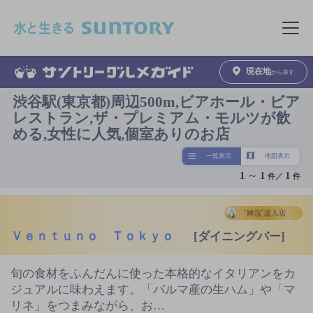
このページの本文へ移動
メニュ
現在地
から探す
渋谷駅(東京都)周辺500m,ビアホール・ビア
レストラン,ザ・プレミアム・モルツが飲
める,女性に人気,個室ありのお店
一覧表示
地図表示
1
～
1
1
件／
件
Ｖｅｎｔｕｎｏ Ｔｏｋｙｏ
[ダイニングバー]
旬の食材をふんだんに使った本格的なイタリアンをカ
ジュアルに味わえます。「パルマ産の生ハム」や「マ
リネ」をつまみながら、お…