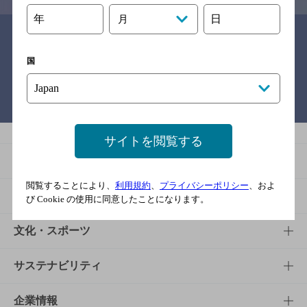
年
日
月
関連リンク
国
バー検索サイト［BAR-NAVI］
サイトを閲覧する
商品
閲覧することにより、
利用規約
、
プライバシーポリシー
、およ
商品TOP
知る・楽しむ
び Cookie の使用に同意したことになります。
商品一覧
知る・楽しむTOP
文化・スポーツ
商品発売情報
キャンペーン
文化・スポーツTOP
サステナビリティ
栄養成分一覧
工場見学
サントリーホール
サステナビリティTOP
企業情報