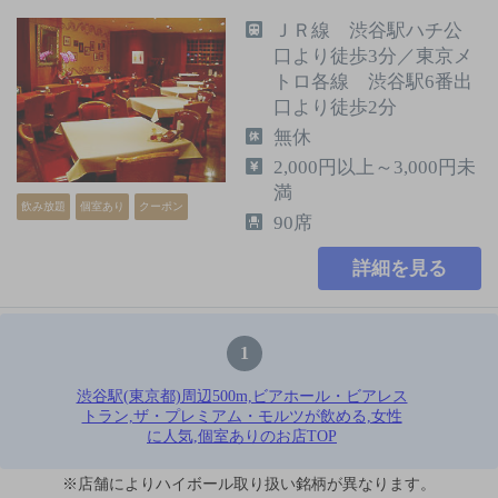
ＪＲ線 渋谷駅ハチ公
口より徒歩3分／東京メ
トロ各線 渋谷駅6番出
口より徒歩2分
無休
2,000円以上～3,000円未
満
飲み放題
個室あり
クーポン
90席
詳細を見る
1
渋谷駅(東京都)周辺500m,ビアホール・ビアレス
トラン,ザ・プレミアム・モルツが飲める,女性
に人気,個室ありのお店TOP
※店舗によりハイボール取り扱い銘柄が異なります。