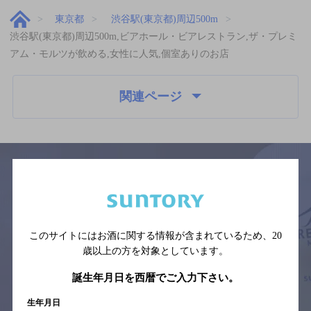
東京都
渋谷駅(東京都)周辺500m
渋谷駅(東京都)周辺500m,ビアホール・ビアレストラン,ザ・プレミ
アム・モルツが飲める,女性に人気,個室ありのお店
関連ページ
サイトマップ
ご意見・ご感想
利用規約
※それぞれのお店のメニューや営業時間などの掲載情報については、
予告なしに変更されることがありますので、
このサイトにはお酒に関する情報が含まれているため、
20
念のためお店にご確認の上ご来店くださいますようお願い申し上げま
歳以上の方を対象としています。
す。
誕生年月日を西暦でご入力下さい。
情報提供：ぐるなび
生年月日