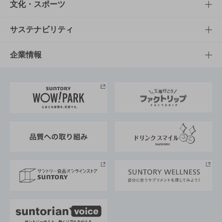
商品一覧
知る・楽しむTOP
文化・スポーツ
商品発売情報
キャンペーン
文化・スポーツTOP
サステナビリティ
栄養成分一覧
工場見学
サントリーホール
サステナビリティTOP
企業情報
お料理・お酒レシピ
サントリー美術館
トップメッセージ
企業情報TOP
地域情報
サントリーサンバーズ大阪
サントリーが考えるサステナビリティ経営
企業概要
東京サントリーサンゴリアス
ESG情報ポータル
グループ企業一覧
サントリースポーツ
サステナビリティストーリーズ
事業所一覧
採用情報