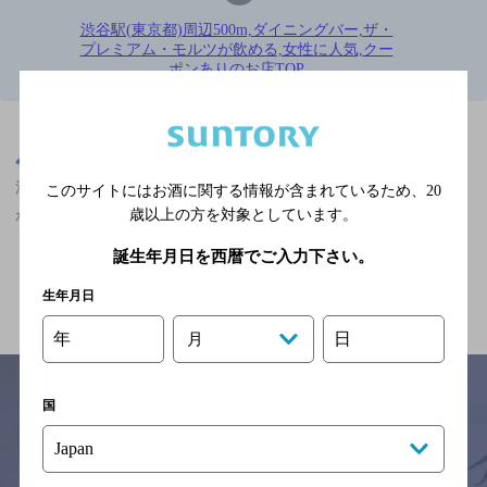
渋谷駅(東京都)周辺500m,ダイニングバー,ザ・
プレミアム・モルツが飲める,女性に人気,クー
ポンありのお店TOP
※店舗によりハイボール取り扱い銘柄が異なります。
東京都
渋谷駅(東京都)周辺500m
渋谷駅(東京都)周辺500m,ダイニングバー,ザ・プレミアム・モルツ
このサイトにはお酒に関する情報が含まれているため、
20
が飲める,女性に人気,クーポンありのお店
歳以上の方を対象としています。
誕生年月日を西暦でご入力下さい。
関連ページ
生年月日
年
日
月
国
サイトマップ
ご意見・ご感想
利用規約
※それぞれのお店のメニューや営業時間などの掲載情報については、