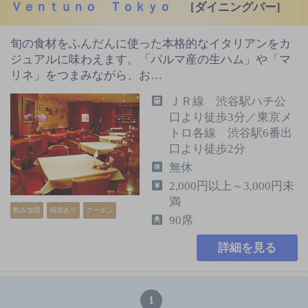
Ｖｅｎｔｕｎｏ Ｔｏｋｙｏ
[ダイニングバー]
旬の食材をふんだんに使った本格的なイタリアンをカ
ジュアルに味わえます。「パルマ産の生ハム」や「マ
リネ」をつまみながら、お…
ＪＲ線 渋谷駅ハチ公
口より徒歩3分／東京メ
トロ各線 渋谷駅6番出
口より徒歩2分
無休
2,000円以上～3,000円未
満
飲み放題
個室あり
クーポン
90席
詳細を見る
1