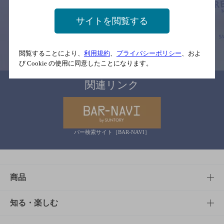
予告なしに変更されることがありますので、
念のためお店にご確認の上ご来店くださいますようお願い申し上げま
サイトを閲覧する
す。
情報提供：ぐるなび
閲覧することにより、
利用規約
、
プライバシーポリシー
、およ
び Cookie の使用に同意したことになります。
関連リンク
バー検索サイト［BAR-NAVI］
商品
商品TOP
知る・楽しむ