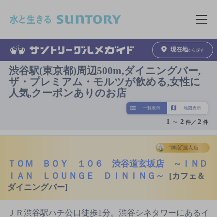
このページの本文へ移動
メニュ
現在地
から探す
渋谷駅(東京都)周辺500m,ダイニングバー,
ザ・プレミアム・モルツが飲める,女性に
人気,クーポンありのお店
一覧表示
地図表示
1
～
2
2
件／
件
ＴＯＭ ＢＯＹ １０６ 渋谷道玄坂店 ～ＩＮＤ
ＩＡＮ ＬＯＵＮＧＥ ＤＩＮＩＮＧ～
[カフェ＆
ダイニングバー]
ＪＲ渋谷駅ハチ公口徒歩1分。渋谷シネタワーにあるイ