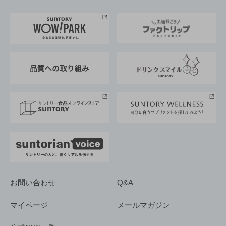
お料理・お酒レシピ
サントリー美術館
トップメッセージ
企業情報TOP
地域情報
サントリーサンバーズ大阪
サントリーが考えるサステナビリティ経営
企業概要
東京サントリーサンゴリアス
ESG情報ポータル
グループ企業一覧
サントリースポーツ
サステナビリティストーリーズ
事業所一覧
採用情報
お問い合わせ
Q&A
マイページ
メールマガジン