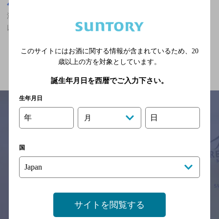
東京都
渋谷駅(東京都)周辺500m
渋谷駅(東京都)周辺500m,ダイニングバー,大勢で楽しめる,3,000円
以上～5,000円未満,個室ありのお店
このサイトにはお酒に関する情報が含まれているため、
20
関連ページ
歳以上の方を対象としています。
誕生年月日を西暦でご入力下さい。
生年月日
年
日
月
サイトマップ
ご意見・ご感想
利用規約
※それぞれのお店のメニューや営業時間などの掲載情報については、
国
予告なしに変更されることがありますので、
念のためお店にご確認の上ご来店くださいますようお願い申し上げま
す。
情報提供：ぐるなび
サイトを閲覧する