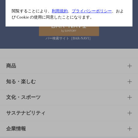
関連リンク
閲覧することにより、
利用規約
、
プライバシーポリシー
、およ
び Cookie の使用に同意したことになります。
バー検索サイト［BAR-NAVI］
商品
商品TOP
知る・楽しむ
商品一覧
知る・楽しむTOP
文化・スポーツ
商品発売情報
キャンペーン
文化・スポーツTOP
サステナビリティ
栄養成分一覧
工場見学
サントリーホール
サステナビリティTOP
企業情報