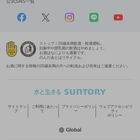
公式SNS一覧
ストップ！20歳未満飲酒・飲酒運転。
妊娠中や授乳期の飲酒はやめましょう。
お酒はなによりも適量です。
のんだあとはリサイクル。
お酒に関する情報の20歳未満の方への転送および共有はご遠慮ください。
サイトマッ
ご利用にあたっ
プライバシーポリシ
ウェブアクセシビリ
プ
て
ー
ティ
ポリシー
新しいウィンドウで開く
Global