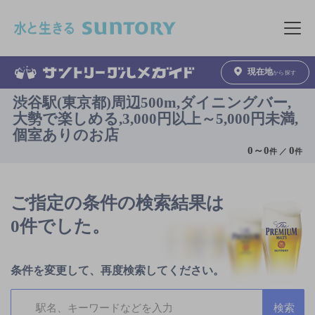
このページの本文へ移動
メニュ
現在地
から探す
渋谷駅(東京都)周辺500m,ダイニングバー,
大勢で楽しめる,3,000円以上～5,000円未満,
個室ありのお店
0
～
0
0
件 ／
件
ご指定の条件の検索結果は
0件でした。
条件を変更して、再度検索してください。