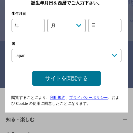
予告なしに変更されることがありますので、
誕生年月日を西暦でご入力下さい。
念のためお店にご確認の上ご来店くださいますようお願い申し上げま
す。
生年月日
年
日
月
情報提供：ぐるなび
国
関連リンク
サイトを閲覧する
バー検索サイト［BAR-NAVI］
閲覧することにより、
利用規約
、
プライバシーポリシー
、およ
び Cookie の使用に同意したことになります。
商品
商品TOP
知る・楽しむ