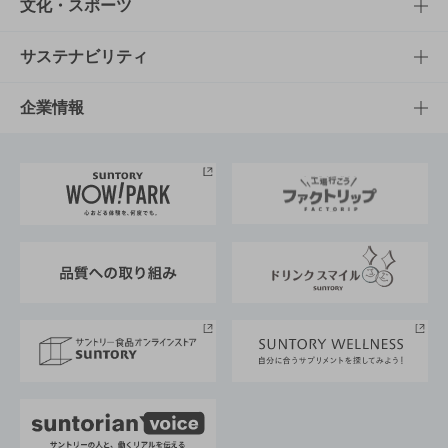
商品一覧
知る・楽しむTOP
文化・スポーツ
商品発売情報
キャンペーン
文化・スポーツTOP
サステナビリティ
栄養成分一覧
工場見学
サントリーホール
サステナビリティTOP
企業情報
お料理・お酒レシピ
サントリー美術館
トップメッセージ
企業情報TOP
地域情報
サントリーサンバーズ大阪
サントリーが考えるサステナビリティ経営
企業概要
東京サントリーサンゴリアス
ESG情報ポータル
グループ企業一覧
サントリースポーツ
サステナビリティストーリーズ
事業所一覧
採用情報