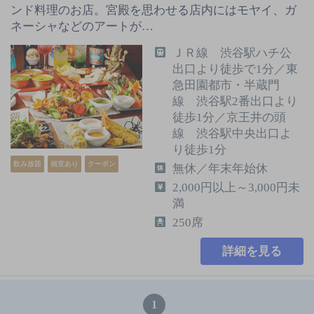
ンド料理のお店。宮殿を思わせる店内にはモヤイ、ガ
ネーシャなどのアートが…
ＪＲ線 渋谷駅ハチ公
出口より徒歩で1分／東
急田園都市・半蔵門
線 渋谷駅2番出口より
徒歩1分／京王井の頭
線 渋谷駅中央出口よ
り徒歩1分
飲み放題
個室あり
クーポン
無休／年末年始休
2,000円以上～3,000円未
満
250席
詳細を見る
1