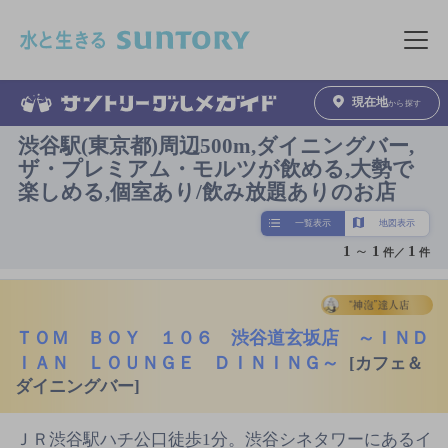
このページの本文へ移動
メニュ
現在地
から探す
渋谷駅(東京都)周辺500m,ダイニングバー,
ザ・プレミアム・モルツが飲める,大勢で
楽しめる,個室あり/飲み放題ありのお店
一覧表示
地図表示
1
～
1
1
件／
件
ＴＯＭ ＢＯＹ １０６ 渋谷道玄坂店 ～ＩＮＤ
ＩＡＮ ＬＯＵＮＧＥ ＤＩＮＩＮＧ～
[カフェ＆
ダイニングバー]
ＪＲ渋谷駅ハチ公口徒歩1分。渋谷シネタワーにあるイ