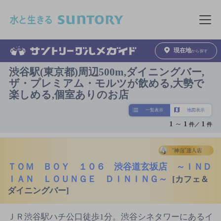
このページの本文へ移動
メニュ
現在地
から探す
渋谷駅(東京都)周辺500m,ダイニングバー,
ザ・プレミアム・モルツが飲める,大勢で
楽しめる,個室ありのお店
一覧表示
地図表示
1
～
1
1
件／
件
ＴＯＭ ＢＯＹ １０６ 渋谷道玄坂店 ～ＩＮＤ
ＩＡＮ ＬＯＵＮＧＥ ＤＩＮＩＮＧ～
[カフェ＆
ダイニングバー]
ＪＲ渋谷駅ハチ公口徒歩1分。渋谷シネタワーにあるイ