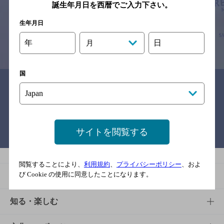
予告なしに変更されることがありますので、
誕生年月日を西暦でご入力下さい。
念のためお店にご確認の上ご来店くださいますようお願い申し上げま
す。
生年月日
年
日
月
情報提供：ぐるなび
国
関連リンク
サイトを閲覧する
バー検索サイト［BAR-NAVI］
閲覧することにより、
利用規約
、
プライバシーポリシー
、およ
び Cookie の使用に同意したことになります。
商品
商品TOP
知る・楽しむ