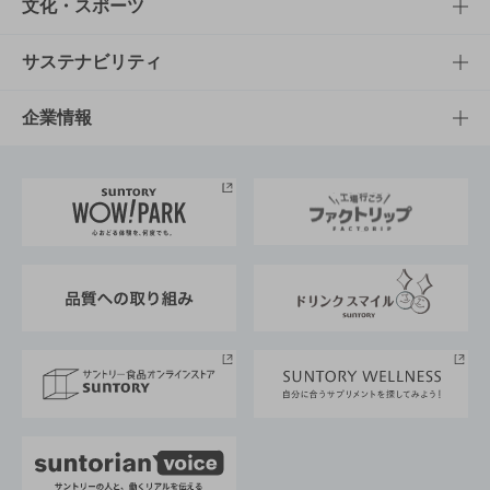
商品一覧
知る・楽しむTOP
文化・スポーツ
商品発売情報
キャンペーン
文化・スポーツTOP
サステナビリティ
栄養成分一覧
工場見学
サントリーホール
サステナビリティTOP
企業情報
お料理・お酒レシピ
サントリー美術館
トップメッセージ
企業情報TOP
地域情報
サントリーサンバーズ大阪
サントリーが考えるサステナビリティ経営
企業概要
東京サントリーサンゴリアス
ESG情報ポータル
グループ企業一覧
サントリースポーツ
サステナビリティストーリーズ
事業所一覧
採用情報