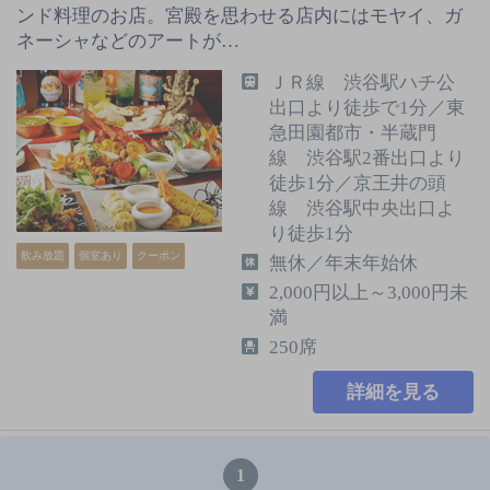
ンド料理のお店。宮殿を思わせる店内にはモヤイ、ガ
ネーシャなどのアートが…
ＪＲ線 渋谷駅ハチ公
出口より徒歩で1分／東
急田園都市・半蔵門
線 渋谷駅2番出口より
徒歩1分／京王井の頭
線 渋谷駅中央出口よ
り徒歩1分
飲み放題
個室あり
クーポン
無休／年末年始休
2,000円以上～3,000円未
満
250席
詳細を見る
1