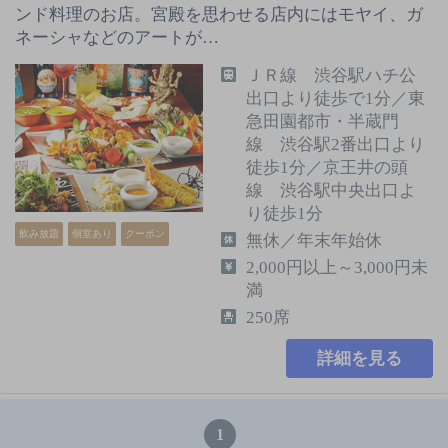
ンド料理のお店。宮殿を思わせる店内にはモヤイ、ガ
ネーシャなどのアートが…
ＪＲ線 渋谷駅ハチ公
出口より徒歩で1分／東
急田園都市・半蔵門
線 渋谷駅2番出口より
徒歩1分／京王井の頭
線 渋谷駅中央出口よ
り徒歩1分
飲み放題
個室あり
クーポン
無休／年末年始休
2,000円以上～3,000円未
満
250席
詳細を見る
1