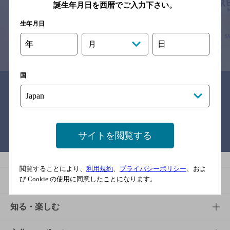
予告なしに変更されることがありますので、
誕生年月日を西暦でご入力下さい。
念のためお店にご確認の上ご来店くださいますようお願い申し上げま
す。
生年月日
年
日
月
情報提供：ぐるなび
国
関連リンク
サイトを閲覧する
バー検索サイト［BAR-NAVI］
閲覧することにより、
利用規約
、
プライバシーポリシー
、およ
び Cookie の使用に同意したことになります。
商品
商品TOP
知る・楽しむ