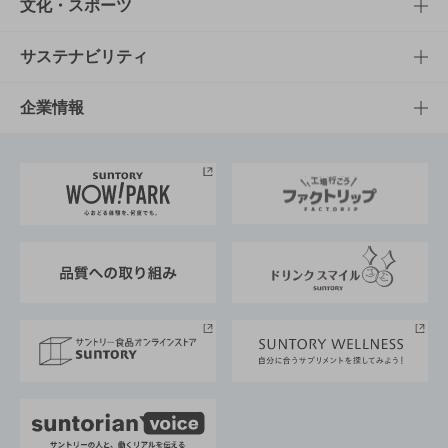
商品一覧
知る・楽しむTOP
文化・スポーツ
商品発売情報
キャンペーン
文化・スポーツTOP
サステナビリティ
栄養成分一覧
工場見学
サントリーホール
サステナビリティTOP
企業情報
お料理・お酒レシピ
サントリー美術館
トップメッセージ
企業情報TOP
地域情報
サントリーサンバーズ大阪
サントリーが考えるサステナビリティ経営
企業概要
東京サントリーサンゴリアス
ESG情報ポータル
グループ企業一覧
サントリースポーツ
サステナビリティストーリーズ
事業所一覧
採用情報