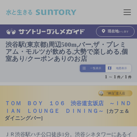
このページの本文へ移動
メニュ
現在地
から探す
渋谷駅(東京都)周辺500m,バー,ザ・プレミ
アム・モルツが飲める,大勢で楽しめる,個
室あり/クーポンありのお店
一覧表示
地図表示
1
～
1
1
件／
件
ＴＯＭ ＢＯＹ １０６ 渋谷道玄坂店 ～ＩＮＤ
ＩＡＮ ＬＯＵＮＧＥ ＤＩＮＩＮＧ～
[カフェ＆
ダイニングバー]
ＪＲ渋谷駅ハチ公口徒歩1分。渋谷シネタワーにあるイ