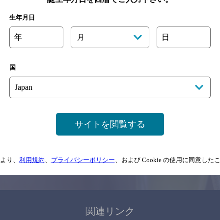
関連ページ
生年月日
年
日
月
国
サイトマップ
ご意見・ご感想
利用規約
サイトを閲覧する
情報については、
予告なしに変更されることがありますので、
念のためお店にご確
より、
利用規約
、
プライバシーポリシー
、および Cookie の使用に同意し
情報提供：ぐるなび
関連リンク