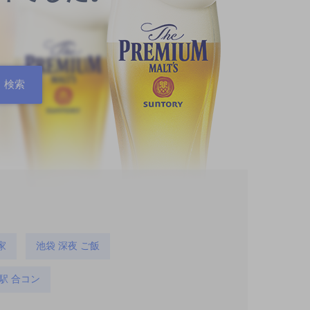
家
池袋 深夜 ご飯
駅 合コン