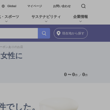
新しいウィンドウで開く
Global
マイページ
お問い合わせ
検索窓を開く
化・スポーツ
サステナビリティ
企業情報
現在地
から探す
/クーポンありのお店
,女性に
0
～
0
0
件 ／
件
0件でした。