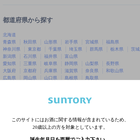
都道府県から探す
北海道
青森県
秋田県
山形県
岩手県
宮城県
福島県
神奈川県
東京都
千葉県
埼玉県
群馬県
栃木県
茨城
新潟県
石川県
福井県
富山県
愛知県
三重県
岐阜県
静岡県
山梨県
長野県
大阪府
京都府
兵庫県
滋賀県
奈良県
和歌山県
広島県
岡山県
山口県
島根県
鳥取県
徳島県
香川県
愛媛県
高知県
福岡県
佐賀県
長崎県
熊本県
大分県
宮崎県
鹿児島
沖縄県
このサイトにはお酒に関する情報が含まれているため、
20歳以上の方を対象としています。
※店舗によりハイボール取り扱い銘
誕生年月日を西暦でご入力下さい。