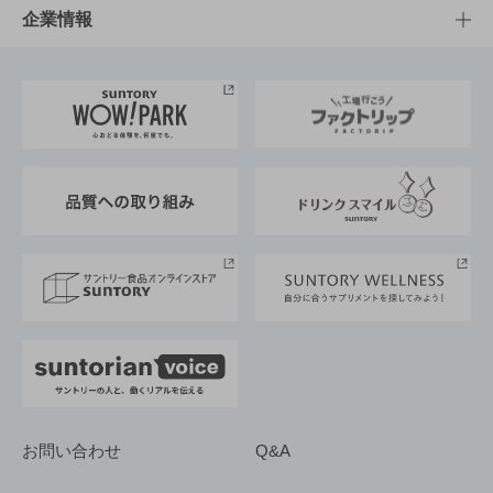
栄養成分一覧
工場見学
サントリーホール
サステナビリティTOP
企業情報
お料理・お酒レシピ
サントリー美術館
トップメッセージ
企業情報TOP
地域情報
サントリーサンバーズ大阪
サントリーが考えるサステナビリティ経営
企業概要
東京サントリーサンゴリアス
ESG情報ポータル
グループ企業一覧
サントリースポーツ
サステナビリティストーリーズ
事業所一覧
採用情報
お問い合わせ
Q&A