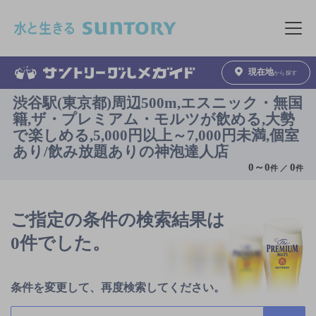
このページの本文へ移動
メニュ
現在地
から探す
渋谷駅(東京都)周辺500m,エスニック・無国
籍,ザ・プレミアム・モルツが飲める,大勢
で楽しめる,5,000円以上～7,000円未満,個室
あり/飲み放題ありの神泡達人店
0
～
0
0
件 ／
件
ご指定の条件の検索結果は
0件でした。
条件を変更して、再度検索してください。