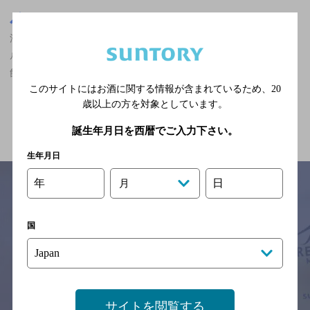
東京都
渋谷駅(東京都)周辺500m
渋谷駅(東京都)周辺500m,エスニック・無国籍,ザ・プレミアム・モ
ルツが飲める,大勢で楽しめる,5,000円以上～7,000円未満,個室あり/
飲み放題ありの神泡達人店
このサイトにはお酒に関する情報が含まれているため、
20
歳以上の方を対象としています。
関連ページ
誕生年月日を西暦でご入力下さい。
生年月日
年
日
月
サイトマップ
ご意見・ご感想
利用規約
国
※それぞれのお店のメニューや営業時間などの掲載情報については、
予告なしに変更されることがありますので、
念のためお店にご確認の上ご来店くださいますようお願い申し上げま
す。
サイトを閲覧する
情報提供：ぐるなび