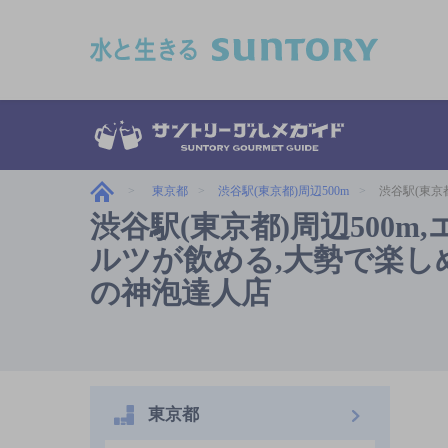
このページの本文へ移動
東京都
渋谷駅(東京都)周辺500m
渋谷駅(東京
渋谷駅(東京都)周辺500
ルツが飲める,大勢で楽しめる
の神泡達人店
東京都