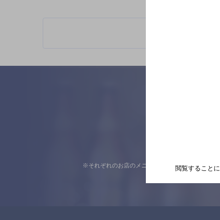
※それぞれのお店のメニューや営業時間などの掲載
閲覧することに