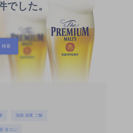
0件でした。
家
池袋 深夜 ご飯
駅 合コン