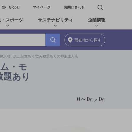
新しいウィンドウで開く
Global
マイページ
お問い合わせ
検索窓を開く
化・スポーツ
サステナビリティ
企業情報
現在地
から探す
0,000円以上,個室あり/飲み放題ありの神泡達人店
アム・モ
み放題あり
0
～
0
0
件 ／
件