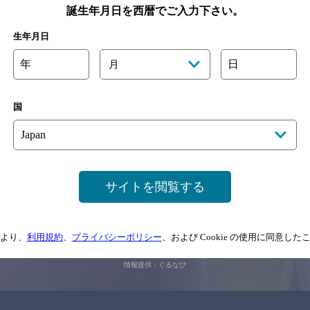
誕生年月日を西暦でご入力下さい。
生年月日
関連ページ
年
日
月
国
サイトを閲覧する
サイトマップ
ご意見・ご感想
利用規約
情報については、
予告なしに変更されることがありますので、
念のためお店にご確
より、
利用規約
、
プライバシーポリシー
、および Cookie の使用に同意し
情報提供：ぐるなび