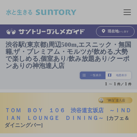
このページの本文へ移動
メニュ
現在地
から探す
渋谷駅(東京都)周辺500m,エスニック・無国
籍,ザ・プレミアム・モルツが飲める,大勢
で楽しめる,個室あり/飲み放題あり/クーポ
ンありの神泡達人店
一覧表示
地図表示
1
～
1
1
件／
件
ＴＯＭ ＢＯＹ １０６ 渋谷道玄坂店 ～ＩＮＤ
ＩＡＮ ＬＯＵＮＧＥ ＤＩＮＩＮＧ～
[カフェ＆
ダイニングバー]