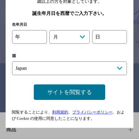
歳以上の方を対象としています。
サイトマップ
ご意見・ご感想
利用規約
誕生年月日を西暦でご入力下さい。
※それぞれのお店のメニューや営業時間などの掲載情報については、
予告なしに変更されることがありますので、
生年月日
念のためお店にご確認の上ご来店くださいますようお願い申し上げま
す。
年
日
月
情報提供：ぐるなび
国
関連リンク
サイトを閲覧する
バー検索サイト［BAR-NAVI］
閲覧することにより、
利用規約
、
プライバシーポリシー
、およ
び Cookie の使用に同意したことになります。
商品