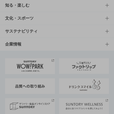
商品TOP
知る・楽しむ
商品一覧
知る・楽しむTOP
文化・スポーツ
商品発売情報
キャンペーン
文化・スポーツTOP
サステナビリティ
栄養成分一覧
工場見学
サントリーホール
サステナビリティTOP
企業情報
お料理・お酒レシピ
サントリー美術館
トップメッセージ
企業情報TOP
地域情報
サントリーサンバーズ大阪
サントリーが考えるサステナビリティ経営
企業概要
東京サントリーサンゴリアス
ESG情報ポータル
グループ企業一覧
サントリースポーツ
サステナビリティストーリーズ
事業所一覧
採用情報