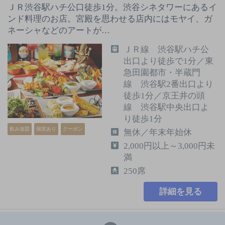
ＪＲ渋谷駅ハチ公口徒歩1分。渋谷シネタワーにあるイ
ンド料理のお店。宮殿を思わせる店内にはモヤイ、ガ
ネーシャなどのアートが…
ＪＲ線 渋谷駅ハチ公
出口より徒歩で1分／東
急田園都市・半蔵門
線 渋谷駅2番出口より
徒歩1分／京王井の頭
線 渋谷駅中央出口よ
り徒歩1分
飲み放題
個室あり
クーポン
無休／年末年始休
2,000円以上～3,000円未
満
250席
詳細を見る