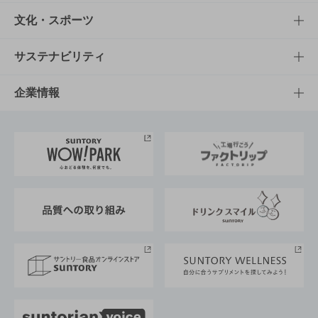
商品一覧
知る・楽しむTOP
文化・スポーツ
商品発売情報
キャンペーン
文化・スポーツTOP
サステナビリティ
栄養成分一覧
工場見学
サントリーホール
サステナビリティTOP
企業情報
お料理・お酒レシピ
サントリー美術館
トップメッセージ
企業情報TOP
地域情報
サントリーサンバーズ大阪
サントリーが考えるサステナビリティ経営
企業概要
東京サントリーサンゴリアス
ESG情報ポータル
グループ企業一覧
サントリースポーツ
サステナビリティストーリーズ
事業所一覧
採用情報