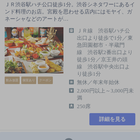
ＪＲ渋谷駅ハチ公口徒歩1分。渋谷シネタワーにあるイ
ンド料理のお店。宮殿を思わせる店内にはモヤイ、ガ
ネーシャなどのアートが…
ＪＲ線 渋谷駅ハチ公
出口より徒歩で1分／東
急田園都市・半蔵門
線 渋谷駅2番出口より
徒歩1分／京王井の頭
線 渋谷駅中央出口よ
り徒歩1分
飲み放題
個室あり
クーポン
無休／年末年始休
2,000円以上～3,000円未
満
250席
詳細を見る