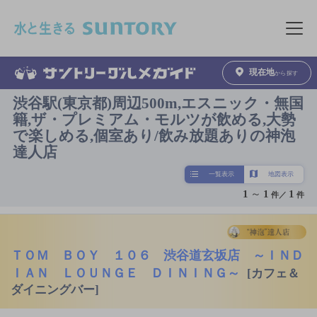
このページの本文へ移動
メニュ
現在地
から探す
渋谷駅(東京都)周辺500m,エスニック・無国
籍,ザ・プレミアム・モルツが飲める,大勢
で楽しめる,個室あり/飲み放題ありの神泡
達人店
一覧表示
地図表示
1
～
1
1
件／
件
ＴＯＭ ＢＯＹ １０６ 渋谷道玄坂店 ～ＩＮＤ
ＩＡＮ ＬＯＵＮＧＥ ＤＩＮＩＮＧ～
[カフェ＆
ダイニングバー]