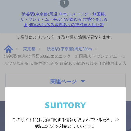
1
渋谷駅(東京都)周辺500m,エスニック・無国籍,
ザ・プレミアム・モルツが飲める,大勢で楽しめ
る,個室あり/飲み放題ありの神泡達人店TOP
※店舗によりハイボール取り扱い銘柄が異なります。
東京都
渋谷駅(東京都)周辺500m
渋谷駅(東京都)周辺500m,エスニック・無国籍,ザ・プレミアム・モ
ルツが飲める,大勢で楽しめる,個室あり/飲み放題ありの神泡達人店
関連ページ
このサイトにはお酒に関する情報が含まれているため、
20
歳以上の方を対象としています。
サイトマップ
ご意見・ご感想
利用規約