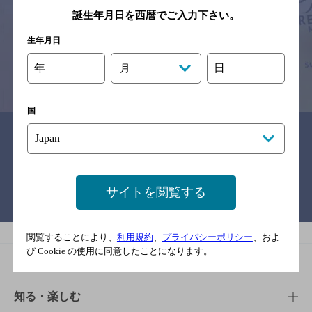
※それぞれのお店のメニューや営業時間などの掲載情報については、
誕生年月日を西暦でご入力下さい。
予告なしに変更されることがありますので、
念のためお店にご確認の上ご来店くださいますようお願い申し上げま
生年月日
す。
年
日
月
情報提供：ぐるなび
国
関連リンク
サイトを閲覧する
バー検索サイト［BAR-NAVI］
閲覧することにより、
利用規約
、
プライバシーポリシー
、およ
び Cookie の使用に同意したことになります。
商品
商品TOP
知る・楽しむ