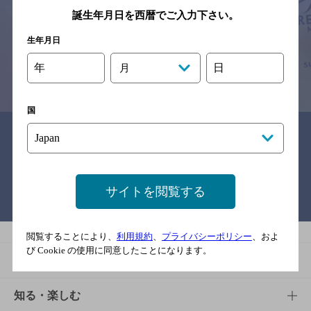
※それぞれのお店のメニューや営業時間などの掲載情報については、
誕生年月日を西暦でご入力下さい。
予告なしに変更されることがありますので、
念のためお店にご確認の上ご来店くださいますようお願い申し上げま
生年月日
す。
年
日
月
情報提供：ぐるなび
国
関連リンク
サイトを閲覧する
バー検索サイト［BAR-NAVI］
閲覧することにより、
利用規約
、
プライバシーポリシー
、およ
び Cookie の使用に同意したことになります。
商品
商品TOP
知る・楽しむ