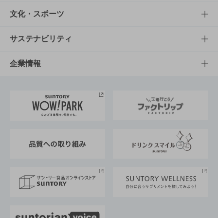
商品一覧
知る・楽しむTOP
文化・スポーツ
商品発売情報
キャンペーン
文化・スポーツTOP
サステナビリティ
栄養成分一覧
工場見学
サントリーホール
サステナビリティTOP
企業情報
お料理・お酒レシピ
サントリー美術館
トップメッセージ
企業情報TOP
地域情報
サントリーサンバーズ大阪
サントリーが考えるサステナビリティ経営
企業概要
東京サントリーサンゴリアス
ESG情報ポータル
グループ企業一覧
サントリースポーツ
サステナビリティストーリーズ
事業所一覧
採用情報