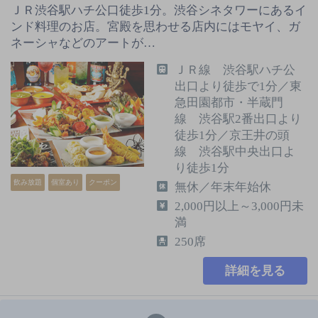
ＪＲ渋谷駅ハチ公口徒歩1分。渋谷シネタワーにあるイ
ンド料理のお店。宮殿を思わせる店内にはモヤイ、ガ
ネーシャなどのアートが…
ＪＲ線 渋谷駅ハチ公
出口より徒歩で1分／東
急田園都市・半蔵門
線 渋谷駅2番出口より
徒歩1分／京王井の頭
線 渋谷駅中央出口よ
り徒歩1分
飲み放題
個室あり
クーポン
無休／年末年始休
2,000円以上～3,000円未
満
250席
詳細を見る