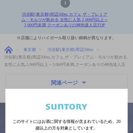
1
渋谷駅(東京都)周辺500m,カフェ,ザ・プレミア
ム・モルツが飲める,女性に人気,2,000円以上～
3,000円未満,クーポンありの神泡達人店TOP
※店舗によりハイボール取り扱い銘柄が異なります。
東京都
渋谷駅(東京都)周辺500m
渋谷駅(東京都)周辺500m,カフェ,ザ・プレミアム・モルツが飲める,
女性に人気,2,000円以上～3,000円未満,クーポンありの神泡達人店
関連ページ
このサイトにはお酒に関する情報が含まれているため、
20
歳以上の方を対象としています。
サイトマップ
ご意見・ご感想
利用規約