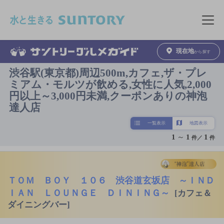
このページの本文へ移動
メニュ
現在地
から探す
渋谷駅(東京都)周辺500m,カフェ,ザ・プレ
ミアム・モルツが飲める,女性に人気,2,000
円以上～3,000円未満,クーポンありの神泡
達人店
一覧表示
地図表示
1
～
1
1
件／
件
ＴＯＭ ＢＯＹ １０６ 渋谷道玄坂店 ～ＩＮＤ
ＩＡＮ ＬＯＵＮＧＥ ＤＩＮＩＮＧ～
[カフェ＆
ダイニングバー]