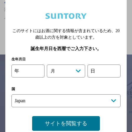
東京都
渋谷駅(東京都)周辺500m
渋谷駅(東京都)周辺500m,ザ・プレミアム・モルツが飲める,女性に
人気,7,000円以上～10,000円未満,クーポンありの神泡達人店
このサイトにはお酒に関する情報が含まれているため、
20
関連ページ
歳以上の方を対象としています。
誕生年月日を西暦でご入力下さい。
生年月日
年
日
月
サイトマップ
ご意見・ご感想
利用規約
※それぞれのお店のメニューや営業時間などの掲載情報については、
国
予告なしに変更されることがありますので、
念のためお店にご確認の上ご来店くださいますようお願い申し上げま
す。
情報提供：ぐるなび
サイトを閲覧する