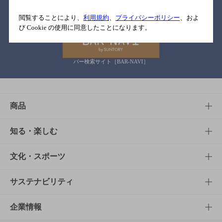
関連リンク
閲覧することにより、
利用規約
、
プライバシーポリシー
、およ
び Cookie の使用に同意したことになります。
バー検索サイト［BAR-NAVI］
商品
商品TOP
知る・楽しむ
商品一覧
知る・楽しむTOP
文化・スポーツ
商品発売情報
キャンペーン
文化・スポーツTOP
サステナビリティ
栄養成分一覧
工場見学
サントリーホール
サステナビリティTOP
企業情報