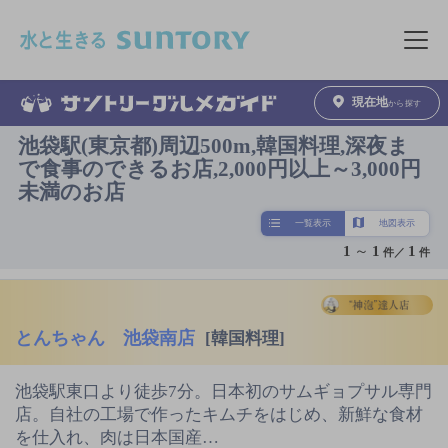
このページの本文へ移動
メニュ
現在地
から探す
池袋駅(東京都)周辺500m,韓国料理,深夜ま
で食事のできるお店,2,000円以上～3,000円
未満のお店
一覧表示
地図表示
1
～
1
1
件／
件
とんちゃん 池袋南店
[韓国料理]
池袋駅東口より徒歩7分。日本初のサムギョプサル専門
店。自社の工場で作ったキムチをはじめ、新鮮な食材
を仕入れ、肉は日本国産…