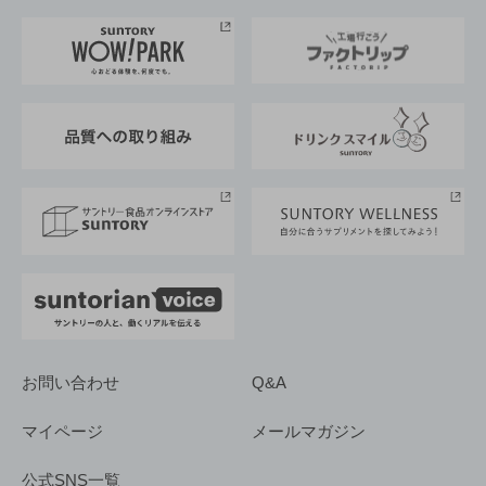
お料理・お酒レシピ
サントリー美術館
トップメッセージ
企業情報TOP
地域情報
サントリーサンバーズ大阪
サントリーが考えるサステナビリティ経営
企業概要
東京サントリーサンゴリアス
ESG情報ポータル
グループ企業一覧
サントリースポーツ
サステナビリティストーリーズ
事業所一覧
採用情報
お問い合わせ
Q&A
マイページ
メールマガジン
公式SNS一覧