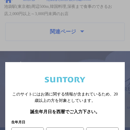
池袋駅(東京都)周辺500m,韓国料理,深夜まで食事のできるお
店,2,000円以上～3,000円未満のお店
関連ページ
サイトマップ
ご意見・ご感想
利用規約
※それぞれのお店のメニューや営業時間などの掲載情報については、
予告なしに変更されることがありますので、
このサイトにはお酒に関する情報が含まれているため、
20
念のためお店にご確認の上ご来店くださいますようお願い申し上げま
す。
歳以上の方を対象としています。
誕生年月日を西暦でご入力下さい。
情報提供：ぐるなび
生年月日