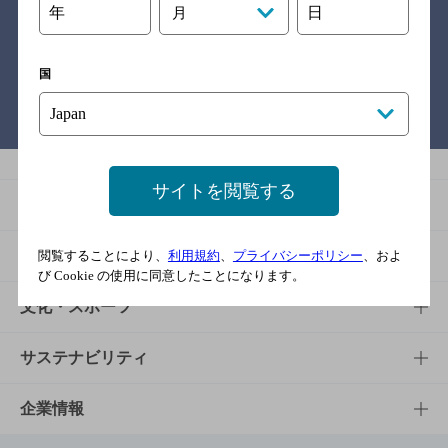
年
日
月
関連リンク
国
バー検索サイト［BAR-NAVI］
サイトを閲覧する
商品
商品TOP
知る・楽しむ
閲覧することにより、
利用規約
、
プライバシーポリシー
、およ
び Cookie の使用に同意したことになります。
商品一覧
知る・楽しむTOP
文化・スポーツ
商品発売情報
キャンペーン
文化・スポーツTOP
サステナビリティ
栄養成分一覧
工場見学
サントリーホール
サステナビリティTOP
企業情報