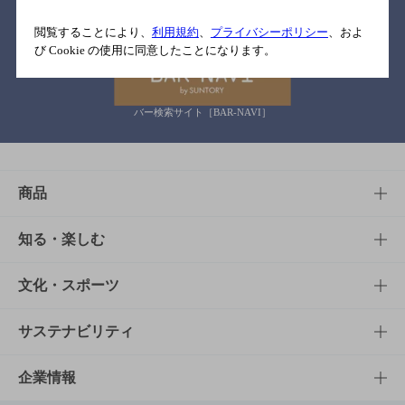
関連リンク
閲覧することにより、
利用規約
、
プライバシーポリシー
、およ
び Cookie の使用に同意したことになります。
バー検索サイト［BAR-NAVI］
商品
商品TOP
知る・楽しむ
商品一覧
知る・楽しむTOP
文化・スポーツ
商品発売情報
キャンペーン
文化・スポーツTOP
サステナビリティ
栄養成分一覧
工場見学
サントリーホール
サステナビリティTOP
企業情報