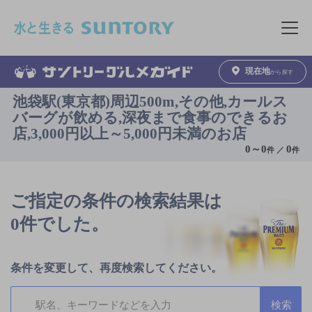
このページの本文へ移動
メニュ
現在地
から探す
池袋駅(東京都)周辺500m,その他,カールス
バーグが飲める,深夜まで食事のできるお
店,3,000円以上～5,000円未満のお店
0
～
0
0
件 ／
件
ご指定の条件の検索結果は
0件でした。
条件を変更して、再度検索してください。