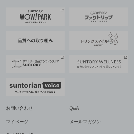
お料理・お酒レシピ
サントリー美術館
トップメッセージ
企業情報TOP
地域情報
サントリーサンバーズ大阪
サントリーが考えるサステナビリティ経営
企業概要
東京サントリーサンゴリアス
ESG情報ポータル
グループ企業一覧
サントリースポーツ
サステナビリティストーリーズ
事業所一覧
採用情報
お問い合わせ
Q&A
マイページ
メールマガジン