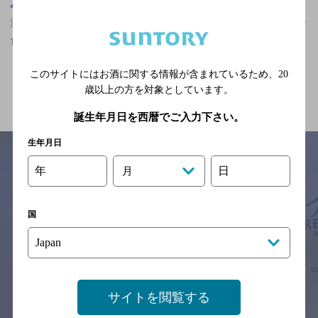
東京都
池袋駅(東京都)周辺500m
池袋駅(東京都)周辺500m,その他,カールスバーグが飲める,深夜まで
食事のできるお店,3,000円以上～5,000円未満のお店
このサイトにはお酒に関する情報が含まれているため、
20
関連ページ
歳以上の方を対象としています。
誕生年月日を西暦でご入力下さい。
生年月日
年
日
月
サイトマップ
ご意見・ご感想
利用規約
※それぞれのお店のメニューや営業時間などの掲載情報については、
国
予告なしに変更されることがありますので、
念のためお店にご確認の上ご来店くださいますようお願い申し上げま
す。
情報提供：ぐるなび
サイトを閲覧する