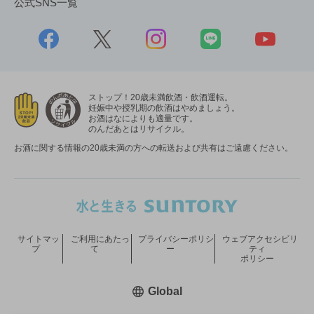
公式SNS一覧
ストップ！20歳未満飲酒・飲酒運転。
妊娠中や授乳期の飲酒はやめましょう。
お酒はなによりも適量です。
のんだあとはリサイクル。
お酒に関する情報の20歳未満の方への転送および共有はご遠慮ください。
サイトマッ
ご利用にあたっ
プライバシーポリシ
ウェブアクセシビリ
プ
て
ー
ティ
ポリシー
新しいウィンドウで開く
Global