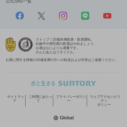
公式SNS一覧
ストップ！20歳未満飲酒・飲酒運転。
妊娠中や授乳期の飲酒はやめましょう。
お酒はなによりも適量です。
のんだあとはリサイクル。
お酒に関する情報の20歳未満の方への転送および共有はご遠慮ください。
サイトマッ
ご利用にあたっ
プライバシーポリシ
ウェブアクセシビリ
プ
て
ー
ティ
ポリシー
新しいウィンドウで開く
Global