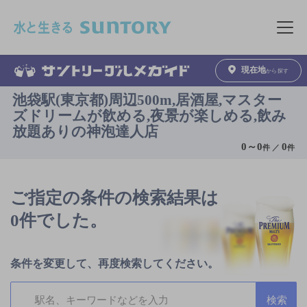
このページの本文へ移動
メニュ
現在地
から探す
池袋駅(東京都)周辺500m,居酒屋,マスター
ズドリームが飲める,夜景が楽しめる,飲み
放題ありの神泡達人店
0
～
0
0
件 ／
件
ご指定の条件の検索結果は
0件でした。
条件を変更して、再度検索してください。