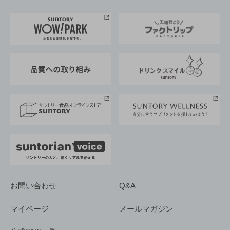
お料理・お酒レシピ
サントリー美術館
トップメッセージ
企業情報TOP
地域情報
サントリーサンバーズ大阪
サントリーが考えるサステナビリティ経営
企業概要
東京サントリーサンゴリアス
ESG情報ポータル
グループ企業一覧
サントリースポーツ
サステナビリティストーリーズ
事業所一覧
採用情報
お問い合わせ
Q&A
マイページ
メールマガジン