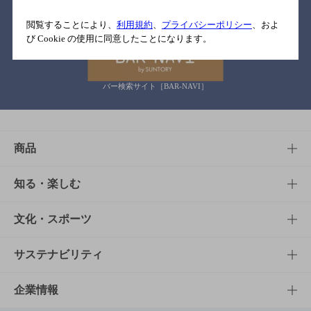
関連リンク
閲覧することにより、
利用規約
、
プライバシーポリシー
、およ
び Cookie の使用に同意したことになります。
バー検索サイト［BAR-NAVI］
商品
商品TOP
知る・楽しむ
商品一覧
知る・楽しむTOP
文化・スポーツ
商品発売情報
キャンペーン
文化・スポーツTOP
サステナビリティ
栄養成分一覧
工場見学
サントリーホール
サステナビリティTOP
企業情報