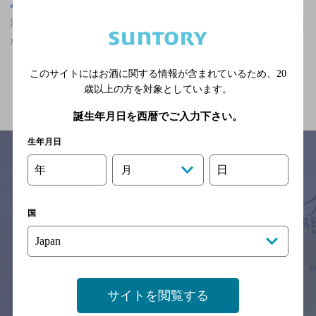
東京都
池袋駅(東京都)周辺500m
池袋駅(東京都)周辺500m,居酒屋,マスターズドリームが飲める,夜景
が楽しめる,飲み放題ありの神泡達人店
このサイトにはお酒に関する情報が含まれているため、
20
関連ページ
歳以上の方を対象としています。
誕生年月日を西暦でご入力下さい。
生年月日
年
日
月
サイトマップ
ご意見・ご感想
利用規約
※それぞれのお店のメニューや営業時間などの掲載情報については、
国
予告なしに変更されることがありますので、
念のためお店にご確認の上ご来店くださいますようお願い申し上げま
す。
情報提供：ぐるなび
サイトを閲覧する