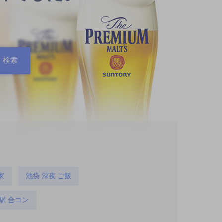
家
池袋 深夜 ご飯
駅 合コン