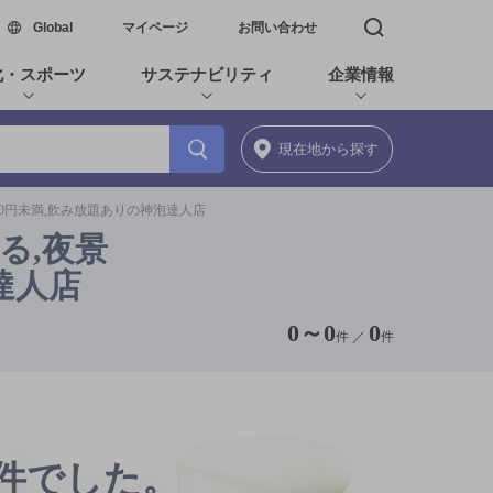
新しいウィンドウで開く
Global
マイページ
お問い合わせ
検索窓を開く
化・スポーツ
サステナビリティ
企業情報
現在地
から探す
000円未満,飲み放題ありの神泡達人店
る,夜景
泡達人店
0
～
0
0
件 ／
件
0件でした。