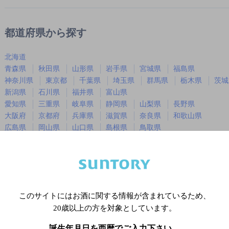
都道府県から探す
北海道
青森県
秋田県
山形県
岩手県
宮城県
福島県
神奈川県
東京都
千葉県
埼玉県
群馬県
栃木県
茨城
新潟県
石川県
福井県
富山県
愛知県
三重県
岐阜県
静岡県
山梨県
長野県
大阪府
京都府
兵庫県
滋賀県
奈良県
和歌山県
広島県
岡山県
山口県
島根県
鳥取県
徳島県
香川県
愛媛県
高知県
福岡県
佐賀県
長崎県
熊本県
大分県
宮崎県
鹿児島
沖縄県
このサイトにはお酒に関する情報が含まれているため、
20歳以上の方を対象としています。
※店舗によりハイボール取り扱い銘
誕生年月日を西暦でご入力下さい。