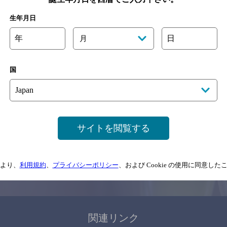
関連ページ
生年月日
年
日
月
国
サイトマップ
ご意見・ご感想
利用規約
サイトを閲覧する
情報については、
予告なしに変更されることがありますので、
念のためお店にご確
より、
利用規約
、
プライバシーポリシー
、および Cookie の使用に同意し
情報提供：ぐるなび
関連リンク