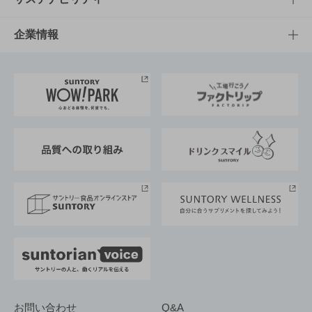
栄養成分一覧
工場見学
サントリーホール
サステナビリティTOP
企業情報
お料理・お酒レシピ
サントリー美術館
トップメッセージ
企業情報TOP
地域情報
サントリーサンバーズ大阪
サントリーが考えるサステナビリティ経営
企業概要
東京サントリーサンゴリアス
ESG情報ポータル
グループ企業一覧
サントリースポーツ
サステナビリティストーリーズ
事業所一覧
採用情報
お問い合わせ
Q&A