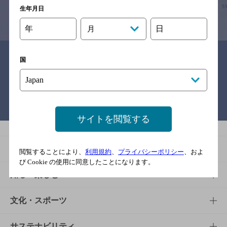
生年月日
情報提供：ぐるなび
年
日
月
関連リンク
国
バー検索サイト［BAR-NAVI］
サイトを閲覧する
商品
閲覧することにより、
利用規約
、
プライバシーポリシー
、およ
び Cookie の使用に同意したことになります。
商品TOP
知る・楽しむ
商品一覧
知る・楽しむTOP
文化・スポーツ
商品発売情報
キャンペーン
文化・スポーツTOP
サステナビリティ