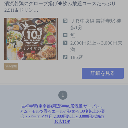
清流若鶏のグローブ揚げ◆飲み放題コースたっぷり
2.5H＆ドリン…
ＪＲ中央線 吉祥寺駅 徒
歩1分
無
2,000円以上～3,000円未
満
185席
飲み放題
詳細を見る
1
吉祥寺駅(東京都)周辺500m,居酒屋,ザ・プレミ
アム・モルツ香るエールが飲める,30名以上の宴
会・パーティ歓迎,2,000円以上～3,000円未満の
お店TOP