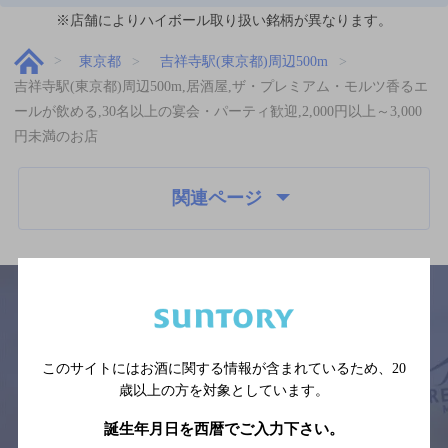
※店舗によりハイボール取り扱い銘柄が異なります。
東京都
吉祥寺駅(東京都)周辺500m
吉祥寺駅(東京都)周辺500m,居酒屋,ザ・プレミアム・モルツ香るエ
ールが飲める,30名以上の宴会・パーティ歓迎,2,000円以上～3,000
円未満のお店
関連ページ
サイトマップ
ご意見・ご感想
利用規約
このサイトにはお酒に関する情報が含まれているため、
20
※それぞれのお店のメニューや営業時間などの掲載情報については、
歳以上の方を対象としています。
予告なしに変更されることがありますので、
念のためお店にご確認の上ご来店くださいますようお願い申し上げま
誕生年月日を西暦でご入力下さい。
す。