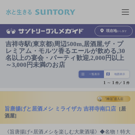
このページの本文へ移動
メニュ
現在地
から探す
吉祥寺駅(東京都)周辺500m,居酒屋,ザ・プ
レミアム・モルツ香るエールが飲める,30
名以上の宴会・パーティ歓迎,2,000円以上
～3,000円未満のお店
一覧表示
地図表示
1
～
1
1
件／
件
旨唐揚げと居酒メシ ミライザカ 吉祥寺南口店
[居
酒屋]
《旨唐揚げ×居酒メシを楽しむ大衆酒場》◆名物！特大