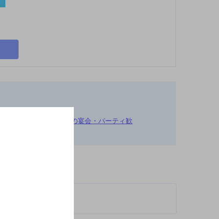
エールが飲める,30名以上の宴会・パーティ歓
神泡達人店TOP
柄が異なります。