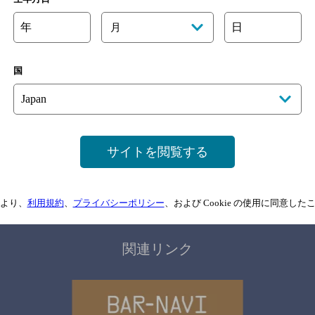
年
日
月
国
サイトマップ
ご意見・ご感想
利用規約
サイトを閲覧する
情報については、
予告なしに変更されることがありますので、
念のためお店にご確
情報提供：ぐるなび
より、
利用規約
、
プライバシーポリシー
、および Cookie の使用に同意し
関連リンク