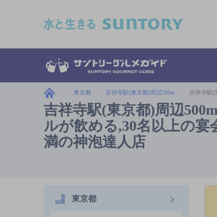
このページの本文へ移動
東京都
吉祥寺駅(東京都)周辺500m
吉祥寺駅(
吉祥寺駅(東京都)周辺50
ルが飲める,30名以上の宴会
満の神泡達人店
東京都