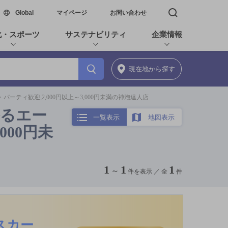
新しいウィンドウで開く
Global
マイページ
お問い合わせ
検索窓を開く
化・スポーツ
サステナビリティ
企業情報
現在地
から探す
ーティ歓迎,2,000円以上～3,000円未満の神泡達人店
香るエー
一覧表示
地図表示
000円未
1
1
1
～
件を表示 ／
全
件
スカー