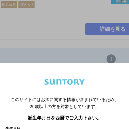
飲み放題
個室あり
詳細を見る
1
吉祥寺駅(東京都)周辺500m,バー,ザ・プレミアム・モルツ香る
迎,2,000円以上～3,000円未満の
※店舗によりハイボール取り扱い銘
このサイトにはお酒に関する情報が含まれているため、
20歳以上の方を対象としています。
関連ページ
誕生年月日を西暦でご入力下さい。
生年月日