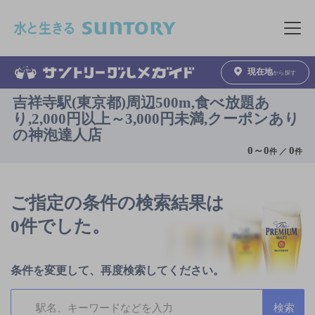
このページの本文へ移動
メニュ
現在地
から探す
吉祥寺駅(東京都)周辺500m,食べ放題あ
り,2,000円以上～3,000円未満,クーポンあり
の神泡達人店
0
～
0
0
件 ／
件
ご指定の条件の検索結果は
0件でした。
条件を変更して、再度検索してください。