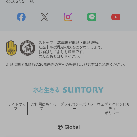
公式SNS一覧
ストップ！20歳未満飲酒・飲酒運転。
妊娠中や授乳期の飲酒はやめましょう。
お酒はなによりも適量です。
のんだあとはリサイクル。
お酒に関する情報の20歳未満の方への転送および共有はご遠慮ください。
サイトマッ
ご利用にあたっ
プライバシーポリシ
ウェブアクセシビリ
プ
て
ー
ティ
ポリシー
新しいウィンドウで開く
Global