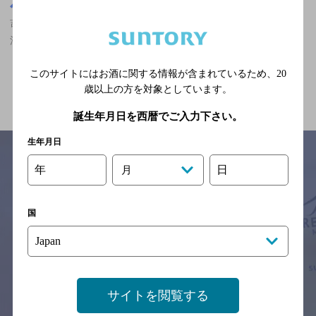
東京都
吉祥寺駅(東京都)周辺500m
吉祥寺駅(東京都)周辺500m,食べ放題あり,2,000円以上～3,000円未
満,クーポンありの神泡達人店
このサイトにはお酒に関する情報が含まれているため、
20
関連ページ
歳以上の方を対象としています。
誕生年月日を西暦でご入力下さい。
生年月日
年
日
月
サイトマップ
ご意見・ご感想
利用規約
※それぞれのお店のメニューや営業時間などの掲載情報については、
国
予告なしに変更されることがありますので、
念のためお店にご確認の上ご来店くださいますようお願い申し上げま
す。
情報提供：ぐるなび
サイトを閲覧する