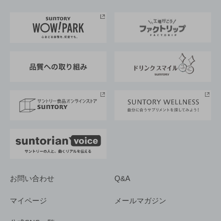
お料理・お酒レシピ
サントリー美術館
トップメッセージ
企業情報TOP
地域情報
サントリーサンバーズ大阪
サントリーが考えるサステナビリティ経営
企業概要
東京サントリーサンゴリアス
ESG情報ポータル
グループ企業一覧
サントリースポーツ
サステナビリティストーリーズ
事業所一覧
採用情報
お問い合わせ
Q&A
マイページ
メールマガジン