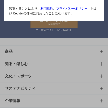
関連リンク
閲覧することにより、
利用規約
、
プライバシーポリシー
、およ
び Cookie の使用に同意したことになります。
バー検索サイト［BAR-NAVI］
商品
商品TOP
知る・楽しむ
商品一覧
知る・楽しむTOP
文化・スポーツ
商品発売情報
キャンペーン
文化・スポーツTOP
サステナビリティ
栄養成分一覧
工場見学
サントリーホール
サステナビリティTOP
企業情報