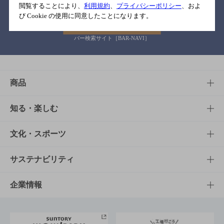
閲覧することにより、
利用規約
、
プライバシーポリシー
、およ
び Cookie の使用に同意したことになります。
バー検索サイト［BAR-NAVI］
商品
商品TOP
知る・楽しむ
商品一覧
知る・楽しむTOP
文化・スポーツ
商品発売情報
キャンペーン
文化・スポーツTOP
サステナビリティ
栄養成分一覧
工場見学
サントリーホール
サステナビリティTOP
企業情報
お料理・お酒レシピ
サントリー美術館
トップメッセージ
企業情報TOP