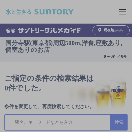
このページの本文へ移動
メニュ
現在地
から探す
国分寺駅(東京都)周辺500m,洋食,座敷あり,
個室ありのお店
0
～
0
0
件 ／
件
ご指定の条件の検索結果は
0件でした。
条件を変更して、再度検索してください。