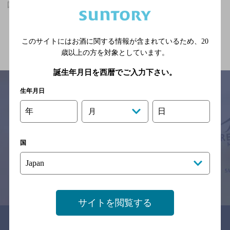
国分寺駅(東京都)周辺500m,洋食,座敷あり,個室ありのお店
関連ページ
このサイトにはお酒に関する情報が含まれているため、
20
歳以上の方を対象としています。
誕生年月日を西暦でご入力下さい。
生年月日
年
日
月
サイトマップ
ご意見・ご感想
利用規約
※それぞれのお店のメニューや営業時間などの掲載情報については、
予告なしに変更されることがありますので、
国
念のためお店にご確認の上ご来店くださいますようお願い申し上げま
す。
情報提供：ぐるなび
サイトを閲覧する
関連リンク