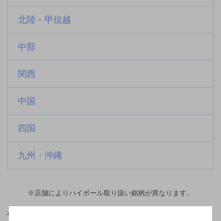
北陸・甲信越
中部
関西
中国
四国
九州・沖縄
※店舗によりハイボール取り扱い銘柄が異なります。
東京都
国分寺駅(東京都)周辺500m