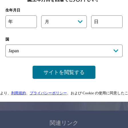
関連ページ
生年月日
年
日
月
国
サイトマップ
ご意見・ご感想
利用規約
サイトを閲覧する
情報については、
予告なしに変更されることがありますので、
念のためお店にご確
より、
利用規約
、
プライバシーポリシー
、および Cookie の使用に同意し
情報提供：ぐるなび
関連リンク