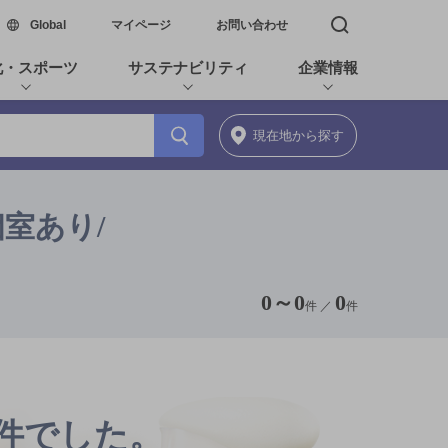
新しいウィンドウで開く
Global
マイページ
お問い合わせ
検索窓を開く
化・スポーツ
サステナビリティ
企業情報
現在地
から探す
個室あり/
0
～
0
0
件 ／
件
0件でした。