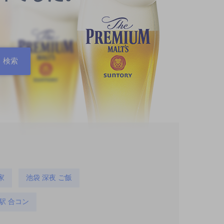
家
池袋 深夜 ご飯
駅 合コン