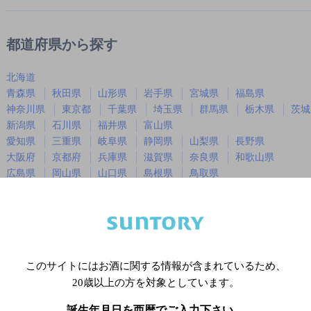
都道府県から探す
北海道
青森県
秋田県
山形県
岩手県
宮城県
福島県
神奈川県
東京都
千葉県
埼玉県
群馬県
栃木県
茨城
新潟県
石川県
福井県
富山県
愛知県
三重県
岐阜県
静岡県
山梨県
長野県
大阪府
京都府
兵庫県
滋賀県
奈良県
和歌山県
広島県
岡山県
山口県
島根県
鳥取県
徳島県
香川県
愛媛県
高知県
福岡県
佐賀県
長崎県
熊本県
大分県
宮崎県
鹿児島
沖縄県
このサイトにはお酒に関する情報が含まれているため、
20歳以上の方を対象としています。
※店舗によりハイボール取り扱い銘
誕生年月日を西暦でご入力下さい。