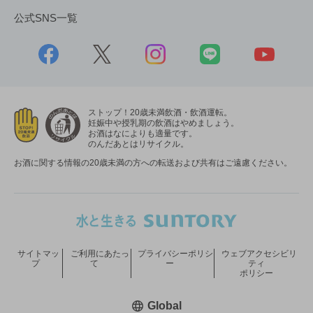
公式SNS一覧
ストップ！20歳未満飲酒・飲酒運転。
妊娠中や授乳期の飲酒はやめましょう。
お酒はなによりも適量です。
のんだあとはリサイクル。
お酒に関する情報の20歳未満の方への転送および共有はご遠慮ください。
サイトマッ
ご利用にあたっ
プライバシーポリシ
ウェブアクセシビリ
プ
て
ー
ティ
ポリシー
新しいウィンドウで開く
Global