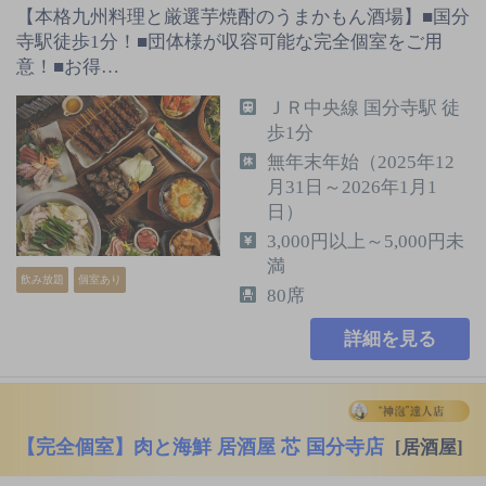
【本格九州料理と厳選芋焼酎のうまかもん酒場】■国分
寺駅徒歩1分！■団体様が収容可能な完全個室をご用
意！■お得…
ＪＲ中央線 国分寺駅 徒
歩1分
無年末年始（2025年12
月31日～2026年1月1
日）
3,000円以上～5,000円未
満
飲み放題
個室あり
80席
詳細を見る
【完全個室】肉と海鮮 居酒屋 芯 国分寺店
[居酒屋]