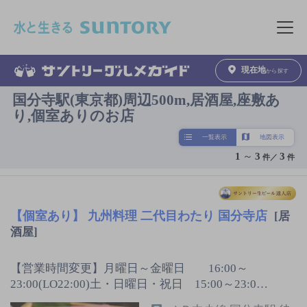
このページの本文へ移動
メニュ
現在地
から探す
国分寺駅(東京都)周辺500m,居酒屋,座敷あ
り,個室ありのお店
一覧表示
地図表示
1
～
3
3
件／
件
【個室あり】 九州料理 二代目わたり 国分寺店
[居
酒屋]
【営業時間変更】月曜日～金曜日 16:00～
23:00(LO22:00)土・日曜日・祝日 15:00～23:0…