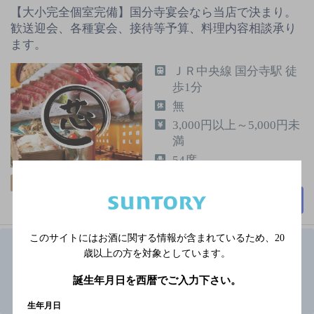
【大小完全個室完備】国分寺宴会なら当店で決まり。
歓送迎会、各種宴会、接待等予算、料理内容相談承り
ます。
ＪＲ中央線 国分寺駅 徒
歩1分
無
3,000円以上～5,000円未
満
54席
飲み放題
個室あり
詳細を見る
このサイトにはお酒に関する情報が含まれているため、
20
1
歳以上の方を対象としています。
誕生年月日を西暦でご入力下さい。
国分寺駅(東京都)周辺500m,居酒屋,座敷あり,個
室ありのお店TOP
生年月日