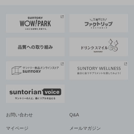
お料理・お酒レシピ
サントリー美術館
トップメッセージ
企業情報TOP
地域情報
サントリーサンバーズ大阪
サントリーが考えるサステナビリティ経営
企業概要
東京サントリーサンゴリアス
ESG情報ポータル
グループ企業一覧
サントリースポーツ
サステナビリティストーリーズ
事業所一覧
採用情報
お問い合わせ
Q&A
マイページ
メールマガジン