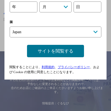
※店舗によりハイボール取り扱い銘柄が異なります。
年
日
月
東京都
国分寺駅(東京都)周辺500m
国分寺駅(東京都)周辺500m,居酒屋,座敷あり,個室ありのお店
国
関連ページ
サイトを閲覧する
閲覧することにより、
利用規約
、
プライバシーポリシー
、およ
び Cookie の使用に同意したことになります。
サイトマップ
ご意見・ご感想
利用規約
※それぞれのお店のメニューや営業時間などの掲載情報については、
予告なしに変更されることがありますので、
念のためお店にご確認の上ご来店くださいますようお願い申し上げま
す。
情報提供：ぐるなび