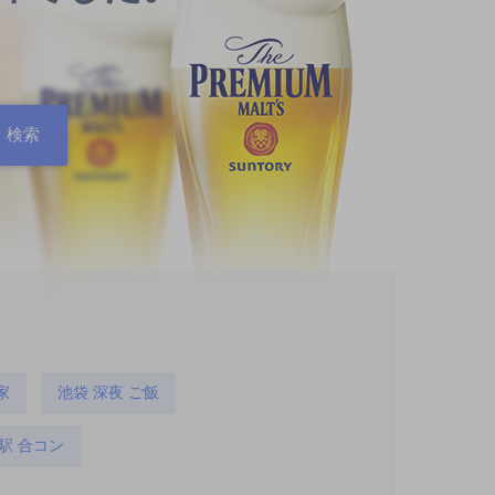
家
池袋 深夜 ご飯
駅 合コン