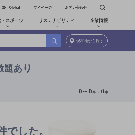
新しいウィンドウで開く
Global
マイページ
お問い合わせ
検索窓を開く
化・スポーツ
サステナビリティ
企業情報
現在地
から探す
み放題あり
0
～
0
0
件 ／
件
0件でした。