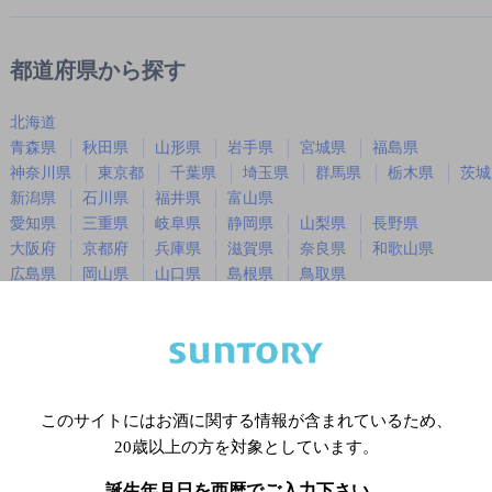
都道府県から探す
北海道
青森県
秋田県
山形県
岩手県
宮城県
福島県
神奈川県
東京都
千葉県
埼玉県
群馬県
栃木県
茨城
新潟県
石川県
福井県
富山県
愛知県
三重県
岐阜県
静岡県
山梨県
長野県
大阪府
京都府
兵庫県
滋賀県
奈良県
和歌山県
広島県
岡山県
山口県
島根県
鳥取県
徳島県
香川県
愛媛県
高知県
福岡県
佐賀県
長崎県
熊本県
大分県
宮崎県
鹿児島
沖縄県
このサイトにはお酒に関する情報が含まれているため、
20歳以上の方を対象としています。
※店舗によりハイボール取り扱い銘
誕生年月日を西暦でご入力下さい。