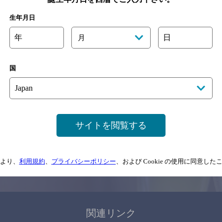
関連ページ
生年月日
年
日
月
国
サイトマップ
ご意見・ご感想
利用規約
サイトを閲覧する
情報については、
予告なしに変更されることがありますので、
念のためお店にご確
より、
利用規約
、
プライバシーポリシー
、および Cookie の使用に同意し
情報提供：ぐるなび
関連リンク