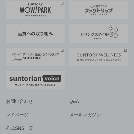
地域情報
サントリーサンバーズ大阪
サントリーが考えるサステナビリティ経営
企業概要
東京サントリーサンゴリアス
ESG情報ポータル
グループ企業一覧
サントリースポーツ
サステナビリティストーリーズ
事業所一覧
採用情報
お問い合わせ
Q&A
マイページ
メールマガジン
公式SNS一覧