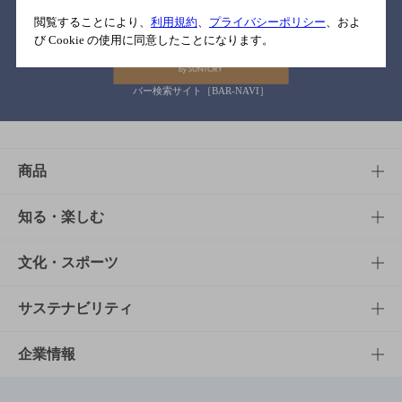
関連リンク
閲覧することにより、
利用規約
、
プライバシーポリシー
、およ
び Cookie の使用に同意したことになります。
バー検索サイト［BAR-NAVI］
商品
商品TOP
知る・楽しむ
商品一覧
知る・楽しむTOP
文化・スポーツ
商品発売情報
キャンペーン
文化・スポーツTOP
サステナビリティ
栄養成分一覧
工場見学
サントリーホール
サステナビリティTOP
企業情報
お料理・お酒レシピ
サントリー美術館
トップメッセージ
企業情報TOP