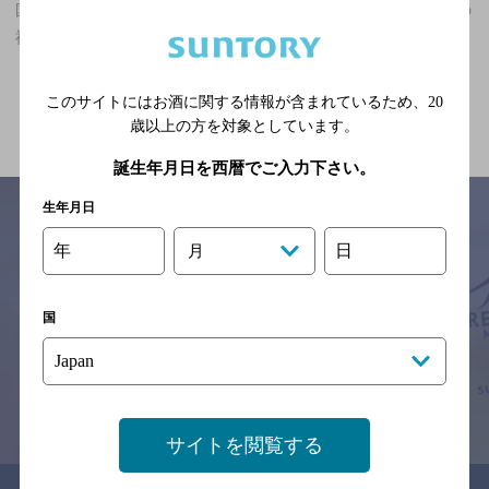
国分寺駅(東京都)周辺500m,中華・韓国・焼肉,座敷あり,個室ありの
神泡超達人店
関連ページ
このサイトにはお酒に関する情報が含まれているため、
20
歳以上の方を対象としています。
誕生年月日を西暦でご入力下さい。
生年月日
年
日
月
サイトマップ
ご意見・ご感想
利用規約
※それぞれのお店のメニューや営業時間などの掲載情報については、
国
予告なしに変更されることがありますので、
念のためお店にご確認の上ご来店くださいますようお願い申し上げま
す。
情報提供：ぐるなび
サイトを閲覧する