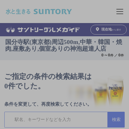
このページの本文へ移動
メニュ
現在地
から探す
国分寺駅(東京都)周辺500m,中華・韓国・焼
肉,座敷あり,個室ありの神泡超達人店
0
～
0
0
件 ／
件
ご指定の条件の検索結果は
0件でした。
条件を変更して、再度検索してください。