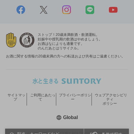
ストップ！20歳未満飲酒・飲酒運転。
妊娠中や授乳期の飲酒はやめましょう。
お酒はなによりも適量です。
のんだあとはリサイクル。
お酒に関する情報の20歳未満の方への転送および共有はご遠慮ください。
サイトマッ
ご利用にあたっ
プライバシーポリシ
ウェブアクセシビリ
プ
て
ー
ティ
ポリシー
新しいウィンドウで開く
Global
COPYRIGHT © SUNTORY HOLDINGS LIMITED.