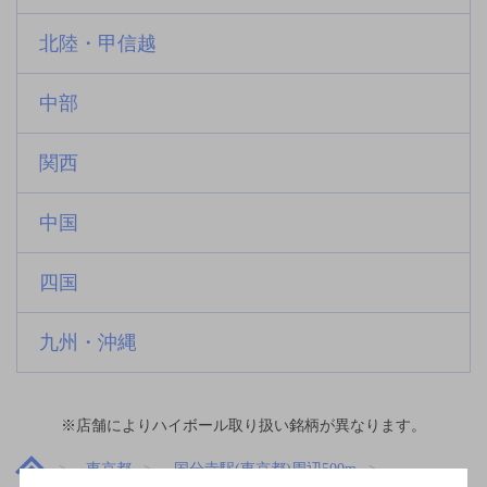
北陸・甲信越
中部
関西
中国
四国
九州・沖縄
※店舗によりハイボール取り扱い銘柄が異なります。
東京都
国分寺駅(東京都)周辺500m