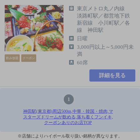
東京メトロ丸ノ内線
淡路町駅／都営地下鉄
新宿線 小川町駅／各
線 神田駅
日曜
3,000円以上～5,000円未
満
飲み放題
クーポン
60席
詳細を見る
1
神田駅(東京都)周辺500m,中華・韓国・焼肉,マ
スターズドリームが飲める,落ち着くフンイキ,
クーポンありのお店TOP
※店舗によりハイボール取り扱い銘柄が異なります。