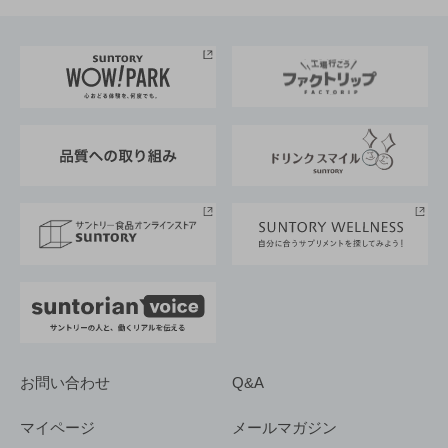
お料理・お酒レシピ
サントリー美術館
トップメッセージ
企業情報TOP
地域情報
サントリーサンバーズ大阪
サントリーが考えるサステナビリティ経営
企業概要
東京サントリーサンゴリアス
ESG情報ポータル
グループ企業一覧
サントリースポーツ
サステナビリティストーリーズ
事業所一覧
採用情報
お問い合わせ
Q&A
マイページ
メールマガジン