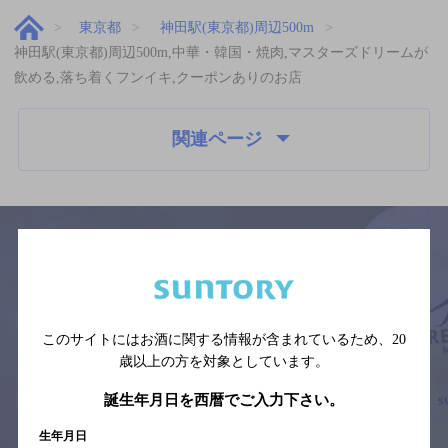
東京都
神田駅(東京都)周辺500m
神田駅(東京都)周辺500m,中華・韓国・焼肉,マスターズドリームが
飲める,落ち着くフンイキ,クーポンありのお店
関連ページ
サイトマップ
ご意見・ご感想
利用規約
※それぞれのお店のメニューや営業時間などの掲載情報については、
予告なしに変更されることがありますので、
このサイトにはお酒に関する情報が含まれているため、
20
念のためお店にご確認の上ご来店くださいますようお願い申し上げま
歳以上の方を対象としています。
す。
誕生年月日を西暦でご入力下さい。
情報提供：ぐるなび
生年月日