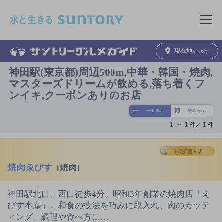
このページの本文へ移動
メニュ
現在地
から探す
神田駅(東京都)周辺500m,中華・韓国・焼肉,
マスターズドリームが飲める,落ち着くフ
ンイキ,クーポンありのお店
一覧表示
地図表示
1
～
1
1
件／
件
焼肉ゑびす
[焼肉]
神田駅北口、西口徒歩4分。昭和3年創業の焼肉店「え
びす本塵」。和食の技法を巧みに取入れ、肉のカッテ
ィング、調理や食べ方に…