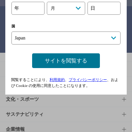
年
日
月
関連リンク
国
バー検索サイト［BAR-NAVI］
サイトを閲覧する
商品
閲覧することにより、
利用規約
、
プライバシーポリシー
、およ
商品TOP
知る・楽しむ
び Cookie の使用に同意したことになります。
商品一覧
知る・楽しむTOP
文化・スポーツ
商品発売情報
キャンペーン
文化・スポーツTOP
サステナビリティ
栄養成分一覧
工場見学
サントリーホール
サステナビリティTOP
企業情報