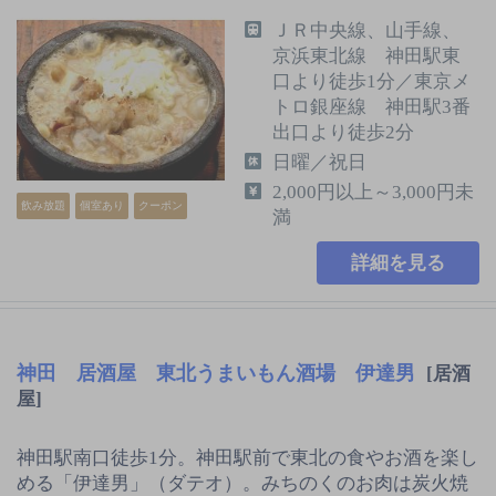
ＪＲ中央線、山手線、
京浜東北線 神田駅東
口より徒歩1分／東京メ
トロ銀座線 神田駅3番
出口より徒歩2分
日曜／祝日
2,000円以上～3,000円未
飲み放題
個室あり
クーポン
満
詳細を見る
神田 居酒屋 東北うまいもん酒場 伊達男
[居酒
屋]
神田駅南口徒歩1分。神田駅前で東北の食やお酒を楽し
める「伊達男」（ダテオ）。みちのくのお肉は炭火焼