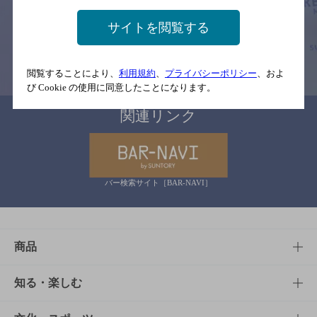
予告なしに変更されることがありますので、
念のためお店にご確認の上ご来店くださいますようお願い申し上げま
サイトを閲覧する
す。
情報提供：ぐるなび
閲覧することにより、
利用規約
、
プライバシーポリシー
、およ
び Cookie の使用に同意したことになります。
関連リンク
バー検索サイト［BAR-NAVI］
商品
商品TOP
知る・楽しむ
商品一覧