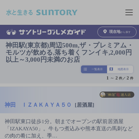
このページの本文へ移動
メニュ
現在地
から探す
神田駅(東京都)周辺500m,ザ・プレミアム・
モルツが飲める,落ち着くフンイキ,2,000円
以上～3,000円未満のお店
一覧表示
地図表示
1
～
2
2
件／
件
神田 ＩＺＡＫＡＹＡ５０
[居酒屋]
神田駅東口徒歩1分。朝までオープンの駅前居酒屋
「IZAKAYA50」。牛もつ煮込みや熊本直送の馬刺など
の肉の肴に加え、季…