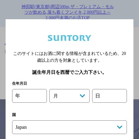
神田駅(東京都)周辺500m,ザ・プレミアム・モル
ツが飲める,落ち着くフンイキ,2,000円以上～
3,000円未満のお店TOP
※店舗によりハイボール取り扱い銘柄が異なります。
東京都
神田駅(東京都)周辺500m
神田駅(東京都)周辺500m,ザ・プレミアム・モルツが飲める,落ち着
このサイトにはお酒に関する情報が含まれているため、
20
くフンイキ,2,000円以上～3,000円未満のお店
歳以上の方を対象としています。
誕生年月日を西暦でご入力下さい。
関連ページ
生年月日
年
日
月
国
サイトマップ
ご意見・ご感想
利用規約
※それぞれのお店のメニューや営業時間などの掲載情報については、