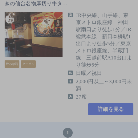
きの仙台名物厚切り牛タ…
JR中央線、山手線、東
京メトロ銀座線 神田
駅南口より徒歩1分／JR
総武本線 新日本橋駅1
出口より徒歩5分／東京
メトロ銀座線、半蔵門
線 三越前駅A10出口よ
り徒歩5分
飲み放題
クーポン
日曜／祝日
2,000円以上～3,000円未
満
27席
詳細を見る
1