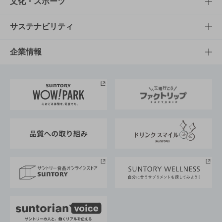
知る・楽しむTOP
文化・スポーツ
商品発売情報
キャンペーン
文化・スポーツTOP
サステナビリティ
栄養成分一覧
工場見学
サントリーホール
サステナビリティTOP
企業情報
お料理・お酒レシピ
サントリー美術館
トップメッセージ
企業情報TOP
地域情報
サントリーサンバーズ大阪
サントリーが考えるサステナビリティ経営
企業概要
東京サントリーサンゴリアス
ESG情報ポータル
グループ企業一覧
サントリースポーツ
サステナビリティストーリーズ
事業所一覧
採用情報