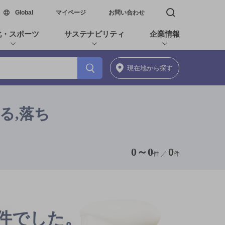
新しいウィンドウで開く
Global
マイページ
お問い合わせ
検索窓を開く
化・スポーツ
サステナビリティ
企業情報
現在地
から探す
る,落ち
0
～
0
0
件 ／
件
0件でした。