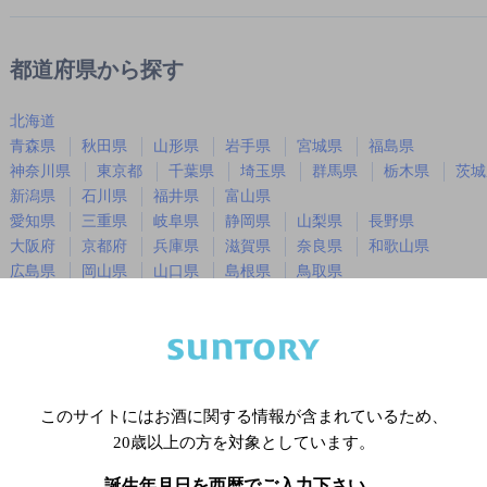
都道府県から探す
北海道
青森県
秋田県
山形県
岩手県
宮城県
福島県
神奈川県
東京都
千葉県
埼玉県
群馬県
栃木県
茨城
新潟県
石川県
福井県
富山県
愛知県
三重県
岐阜県
静岡県
山梨県
長野県
大阪府
京都府
兵庫県
滋賀県
奈良県
和歌山県
広島県
岡山県
山口県
島根県
鳥取県
徳島県
香川県
愛媛県
高知県
福岡県
佐賀県
長崎県
熊本県
大分県
宮崎県
鹿児島
沖縄県
このサイトにはお酒に関する情報が含まれているため、
20歳以上の方を対象としています。
※店舗によりハイボール取り扱い銘
誕生年月日を西暦でご入力下さい。