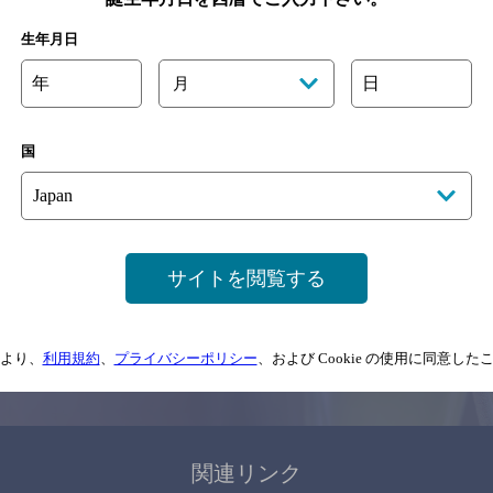
関連ページ
生年月日
年
日
月
国
サイトマップ
ご意見・ご感想
利用規約
サイトを閲覧する
情報については、
予告なしに変更されることがありますので、
念のためお店にご確
より、
利用規約
、
プライバシーポリシー
、および Cookie の使用に同意し
情報提供：ぐるなび
関連リンク