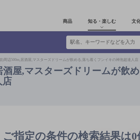
商品
知る・楽しむ
文
都)周辺500m,居酒屋,マスターズドリームが飲める,落ち着くフンイキの神泡超達人店
m,居酒屋,マスターズドリームが飲め
人店
ご指定の条件の検索結果は