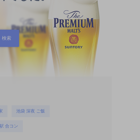
家
池袋 深夜 ご飯
駅 合コン