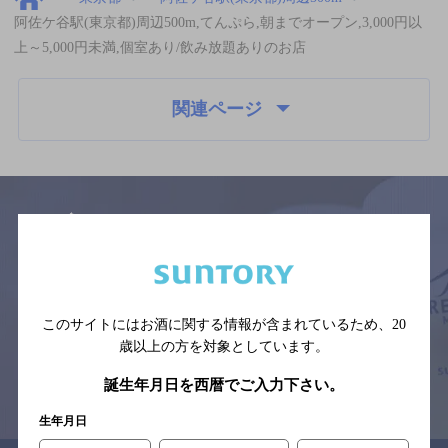
阿佐ケ谷駅(東京都)周辺500m,てんぷら,朝までオープン,3,000円以
上～5,000円未満,個室あり/飲み放題ありのお店
関連ページ
サイトマップ
ご意見・ご感想
利用規約
※それぞれのお店のメニューや営業時間などの掲載情報については、
予告なしに変更されることがありますので、
このサイトにはお酒に関する情報が含まれているため、
20
念のためお店にご確認の上ご来店くださいますようお願い申し上げま
す。
歳以上の方を対象としています。
誕生年月日を西暦でご入力下さい。
情報提供：ぐるなび
生年月日