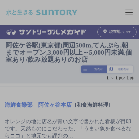
このページの本文へ移動
メニュ
現在地
から探す
阿佐ケ谷駅(東京都)周辺500m,てんぷら,朝
までオープン,3,000円以上～5,000円未満,個
室あり/飲み放題ありのお店
一覧表示
地図表示
1
～
1
1
件／
件
海鮮食樂部 阿佐ヶ谷本店
[和食海鮮料理]
オレンジの地に店名が青い文字で書かれた看板が目印
です。天然ものにこだわった、「うまい魚を食べるな
らココ」と地元でも評判の…