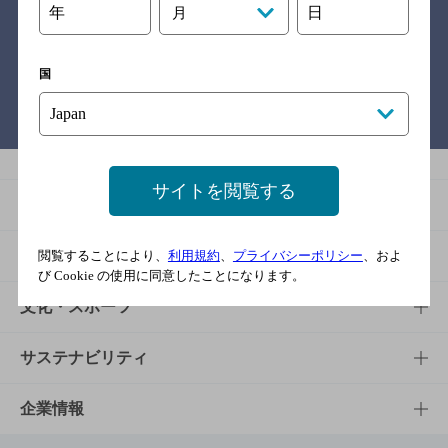
年
日
月
関連リンク
国
バー検索サイト［BAR-NAVI］
サイトを閲覧する
商品
商品TOP
知る・楽しむ
閲覧することにより、
利用規約
、
プライバシーポリシー
、およ
び Cookie の使用に同意したことになります。
商品一覧
知る・楽しむTOP
文化・スポーツ
商品発売情報
キャンペーン
文化・スポーツTOP
サステナビリティ
栄養成分一覧
工場見学
サントリーホール
サステナビリティTOP
企業情報