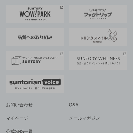
お料理・お酒レシピ
サントリー美術館
トップメッセージ
企業情報TOP
地域情報
サントリーサンバーズ大阪
サントリーが考えるサステナビリティ経営
企業概要
東京サントリーサンゴリアス
ESG情報ポータル
グループ企業一覧
サントリースポーツ
サステナビリティストーリーズ
事業所一覧
採用情報
お問い合わせ
Q&A
マイページ
メールマガジン
公式SNS一覧