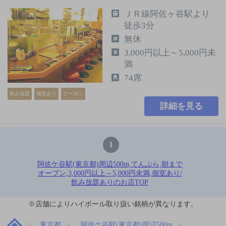
ＪＲ線阿佐ヶ谷駅より
徒歩3分
無休
3,000円以上～5,000円未
満
74席
飲み放題
個室あり
クーポン
詳細を見る
1
阿佐ケ谷駅(東京都)周辺500m,てんぷら,朝まで
オープン,3,000円以上～5,000円未満,個室あり/
飲み放題ありのお店TOP
※店舗によりハイボール取り扱い銘柄が異なります。
東京都
阿佐ケ谷駅(東京都)周辺500m