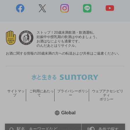
ストップ！20歳未満飲酒・飲酒運転。
妊娠中や授乳期の飲酒はやめましょう。
お酒はなによりも適量です。
のんだあとはリサイクル。
お酒に関する情報の20歳未満の方への転送および共有はご遠慮ください。
サイトマッ
ご利用にあたっ
プライバシーポリシ
ウェブアクセシビリ
プ
て
ー
ティ
ポリシー
新しいウィンドウで開く
Global
COPYRIGHT © SUNTORY HOLDINGS LIMITED.
条件で探す