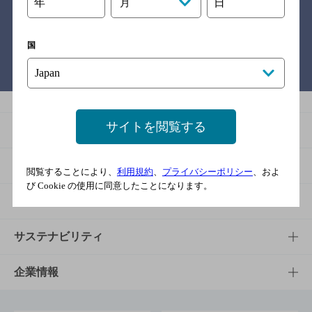
関連リンク
年
日
月
国
バー検索サイト［BAR-NAVI］
サイトを閲覧する
商品
商品TOP
知る・楽しむ
閲覧することにより、
利用規約
、
プライバシーポリシー
、およ
び Cookie の使用に同意したことになります。
商品一覧
知る・楽しむTOP
文化・スポーツ
商品発売情報
キャンペーン
文化・スポーツTOP
サステナビリティ
栄養成分一覧
工場見学
サントリーホール
サステナビリティTOP
企業情報
お料理・お酒レシピ
サントリー美術館
トップメッセージ
企業情報TOP