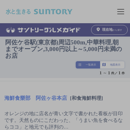
このページの本文へ移動
メニュ
現在地
から探す
阿佐ケ谷駅(東京都)周辺500m,中華料理,朝
までオープン,3,000円以上～5,000円未満の
お店
一覧表示
地図表示
1
～
1
1
件／
件
海鮮食樂部 阿佐ヶ谷本店
[和食海鮮料理]
オレンジの地に店名が青い文字で書かれた看板が目印
です。天然ものにこだわった、「うまい魚を食べるな
らココ」と地元でも評判の…