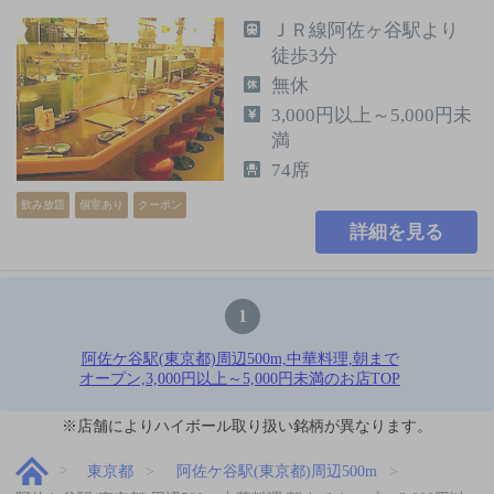
ＪＲ線阿佐ヶ谷駅より
徒歩3分
無休
3,000円以上～5,000円未
満
74席
飲み放題
個室あり
クーポン
詳細を見る
1
阿佐ケ谷駅(東京都)周辺500m,中華料理,朝まで
オープン,3,000円以上～5,000円未満のお店TOP
※店舗によりハイボール取り扱い銘柄が異なります。
東京都
阿佐ケ谷駅(東京都)周辺500m