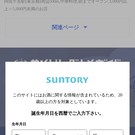
阿佐ケ谷駅(東京都)周辺500m,中華料理,朝までオープン,3,000円以
上～5,000円未満のお店
関連ページ
サイトマップ
ご意見・ご感想
利用規約
※それぞれのお店のメニューや営業時間などの掲載情報については、
予告なしに変更されることがありますので、
念のためお店にご確認の上ご来店くださいますようお願い申し上げま
このサイトにはお酒に関する情報が含まれているため、
20
す。
歳以上の方を対象としています。
情報提供：ぐるなび
誕生年月日を西暦でご入力下さい。
生年月日