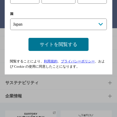
国
バー検索サイト［BAR-NAVI］
商品
サイトを閲覧する
商品TOP
知る・楽しむ
閲覧することにより、
利用規約
、
プライバシーポリシー
、およ
び Cookie の使用に同意したことになります。
商品一覧
知る・楽しむTOP
文化・スポーツ
商品発売情報
キャンペーン
文化・スポーツTOP
サステナビリティ
栄養成分一覧
工場見学
サントリーホール
サステナビリティTOP
企業情報
お料理・お酒レシピ
サントリー美術館
トップメッセージ
企業情報TOP