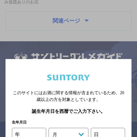
み放題ありのお店
関連ページ
サイトマップ
ご意見・ご感想
利用規約
※それぞれのお店のメニューや営業時間などの掲載情報については、
予告なしに変更されることがありますので、
念のためお店にご確認の上ご来店くださいますようお願い申し上げま
す。
このサイトにはお酒に関する情報が含まれているため、
20
歳以上の方を対象としています。
情報提供：ぐるなび
誕生年月日を西暦でご入力下さい。
生年月日
関連リンク
年
日
月