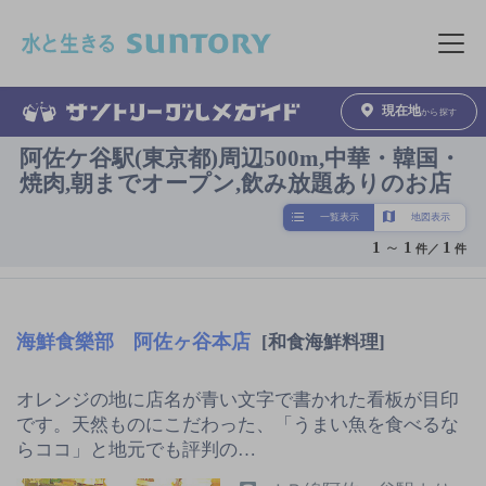
このページの本文へ移動
メニュ
現在地
から探す
阿佐ケ谷駅(東京都)周辺500m,中華・韓国・
焼肉,朝までオープン,飲み放題ありのお店
一覧表示
地図表示
1
～
1
1
件／
件
海鮮食樂部 阿佐ヶ谷本店
[和食海鮮料理]
オレンジの地に店名が青い文字で書かれた看板が目印
です。天然ものにこだわった、「うまい魚を食べるな
らココ」と地元でも評判の…