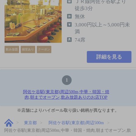
ＪＲ線阿佐ヶ谷駅より
徒歩3分
無休
3,000円以上～5,000円未
満
74席
飲み放題
個室あり
クーポン
詳細を見る
1
阿佐ケ谷駅(東京都)周辺500m,中華・韓国・焼
肉,朝までオープン,飲み放題ありのお店TOP
※店舗によりハイボール取り扱い銘柄が異なります。
東京都
阿佐ケ谷駅(東京都)周辺500m
阿佐ケ谷駅(東京都)周辺500m,中華・韓国・焼肉,朝までオープン,飲