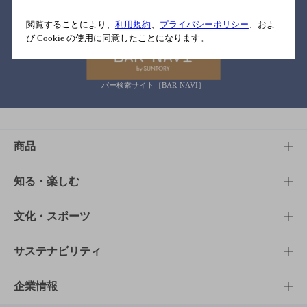
関連リンク
閲覧することにより、
利用規約
、
プライバシーポリシー
、およ
び Cookie の使用に同意したことになります。
バー検索サイト［BAR-NAVI］
商品
商品TOP
知る・楽しむ
商品一覧
知る・楽しむTOP
文化・スポーツ
商品発売情報
キャンペーン
文化・スポーツTOP
サステナビリティ
栄養成分一覧
工場見学
サントリーホール
サステナビリティTOP
企業情報