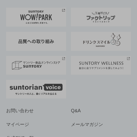
お料理・お酒レシピ
サントリー美術館
トップメッセージ
企業情報TOP
地域情報
サントリーサンバーズ大阪
サントリーが考えるサステナビリティ経営
企業概要
東京サントリーサンゴリアス
ESG情報ポータル
グループ企業一覧
サントリースポーツ
サステナビリティストーリーズ
事業所一覧
採用情報
お問い合わせ
Q&A
マイページ
メールマガジン