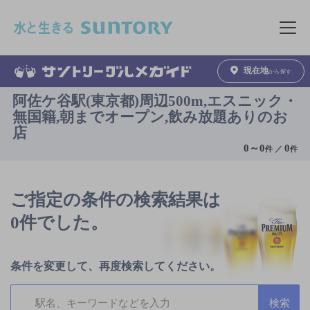
このページの本文へ移動
メニュ
現在地
から探す
阿佐ケ谷駅(東京都)周辺500m,エスニック・
無国籍,朝までオープン,飲み放題ありのお
店
0
～
0
0
件 ／
件
ご指定の条件の検索結果は
0件でした。
条件を変更して、再度検索してください。