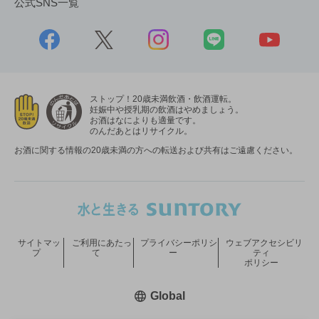
公式SNS一覧
ストップ！20歳未満飲酒・飲酒運転。
妊娠中や授乳期の飲酒はやめましょう。
お酒はなによりも適量です。
のんだあとはリサイクル。
お酒に関する情報の20歳未満の方への転送および共有はご遠慮ください。
サイトマッ
ご利用にあたっ
プライバシーポリシ
ウェブアクセシビリ
プ
て
ー
ティ
ポリシー
新しいウィンドウで開く
Global