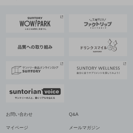
お料理・お酒レシピ
サントリー美術館
トップメッセージ
企業情報TOP
地域情報
サントリーサンバーズ大阪
サントリーが考えるサステナビリティ経営
企業概要
東京サントリーサンゴリアス
ESG情報ポータル
グループ企業一覧
サントリースポーツ
サステナビリティストーリーズ
事業所一覧
採用情報
お問い合わせ
Q&A
マイページ
メールマガジン