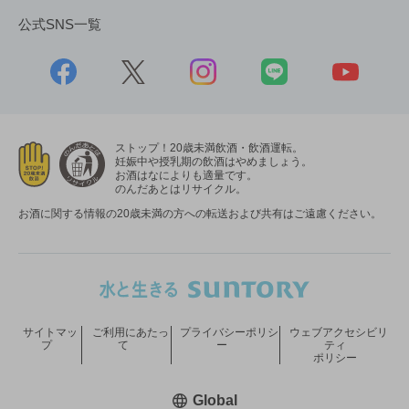
公式SNS一覧
ストップ！20歳未満飲酒・飲酒運転。
妊娠中や授乳期の飲酒はやめましょう。
お酒はなによりも適量です。
のんだあとはリサイクル。
お酒に関する情報の20歳未満の方への転送および共有はご遠慮ください。
サイトマッ
ご利用にあたっ
プライバシーポリシ
ウェブアクセシビリ
プ
て
ー
ティ
ポリシー
新しいウィンドウで開く
Global