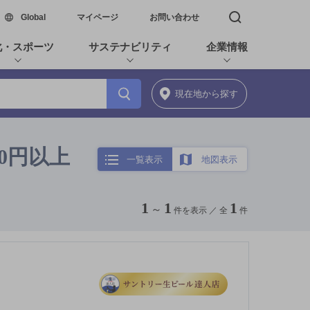
新しいウィンドウで開く
Global
マイページ
お問い合わせ
検索窓を開く
化・スポーツ
サステナビリティ
企業情報
現在地
から探す
00円以上
一覧表示
地図表示
1
1
1
～
件を表示 ／
全
件