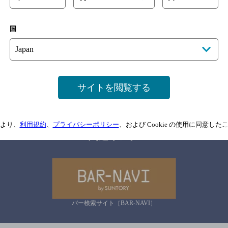
国
サイトマップ
ご意見・ご感想
利用規約
情報については、
予告なしに変更されることがありますので、
念のためお店にご確
サイトを閲覧する
情報提供：ぐるなび
より、
利用規約
、
プライバシーポリシー
、および Cookie の使用に同意し
関連リンク
バー検索サイト［BAR-NAVI］