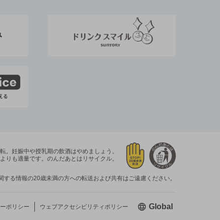
運転。
妊娠中や授乳期の飲酒はやめましょう。
よりも適量です。
のんだあとはリサイクル。
関する情報の20歳未満の方への転送および共有はご遠慮ください。
新しいウィン
Global
ーポリシー
ウェブアクセシビリティ
ポリシー