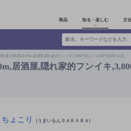
商品
知る・楽しむ
文
駅(東京都)周辺500m,居酒屋,隠れ家的フンイキ,3,000円以上～5,000円未満のお店
0m,居酒屋,隠れ家的フンイキ,3,0
ちょこり
[うまいもんＳＡＫＡＢＡ]