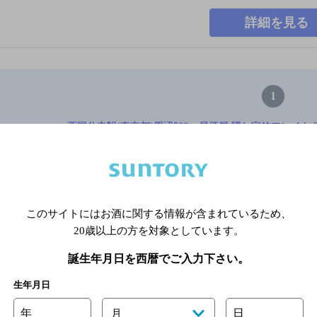
詳細を見る
1
西国分寺駅(東京都)周辺500m,居酒屋,隠れ家的フンイキ,3,
※店舗によりハイボール取り扱い銘
このサイトにはお酒に関する情報が含まれているため、
関連ページ
20歳以上の方を対象としています。
誕生年月日を西暦でご入力下さい。
生年月日
年
日
月