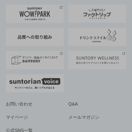
お料理・お酒レシピ
サントリー美術館
トップメッセージ
企業情報TOP
地域情報
サントリーサンバーズ大阪
サントリーが考えるサステナビリティ経営
企業概要
東京サントリーサンゴリアス
ESG情報ポータル
グループ企業一覧
サントリースポーツ
サステナビリティストーリーズ
事業所一覧
採用情報
お問い合わせ
Q&A
マイページ
メールマガジン
公式SNS一覧