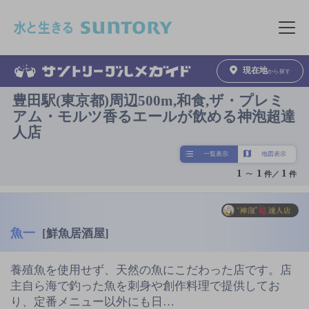
このページの本文へ移動
メニュ
現在地
から探す
豊田駅(東京都)周辺500m,和食,ザ・プレミ
アム・モルツ香るエールが飲める神泡超達
人店
一覧表示
地図表示
1
～
1
1
件／
件
魚一
[鮮魚居酒屋]
養殖魚を使用せず、天然の魚にこだわった店です。店
主自ら海で釣った魚を刺身や創作料理で提供してお
り、定番メニュー以外にも日…