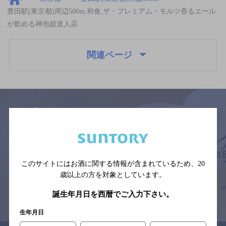
豊田駅(東京都)周辺500m,和食,ザ・プレミアム・モルツ香るエール
が飲める神泡超達人店
関連ページ
サイトマップ
ご意見・ご感想
利用規約
※それぞれのお店のメニューや営業時間などの掲載情報については、
予告なしに変更されることがありますので、
このサイトにはお酒に関する情報が含まれているため、
20
念のためお店にご確認の上ご来店くださいますようお願い申し上げま
す。
歳以上の方を対象としています。
誕生年月日を西暦でご入力下さい。
情報提供：ぐるなび
生年月日