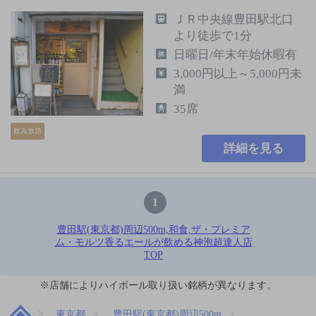
ＪＲ中央線豊田駅北口
より徒歩で1分
日曜日/年末年始休暇有
3,000円以上～5,000円未
満
35席
飲み放題
詳細を見る
1
豊田駅(東京都)周辺500m,和食,ザ・プレミア
ム・モルツ香るエールが飲める神泡超達人店
TOP
※店舗によりハイボール取り扱い銘柄が異なります。
東京都
豊田駅(東京都)周辺500m