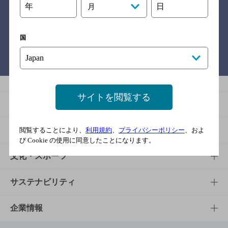
年
日
月
関連リンク
国
バー検索サイト［BAR-NAVI］
サイトを閲覧する
商品
商品TOP
知る・楽しむ
閲覧することにより、
利用規約
、
プライバシーポリシー
、およ
び Cookie の使用に同意したことになります。
商品一覧
知る・楽しむTOP
文化・スポーツ
商品発売情報
キャンペーン
文化・スポーツTOP
サステナビリティ
栄養成分一覧
工場見学
サントリーホール
サステナビリティTOP
企業情報