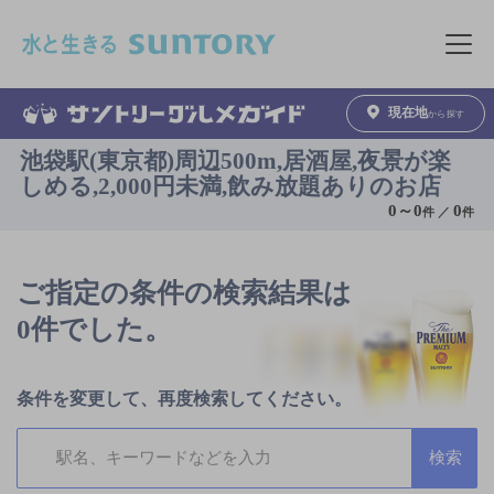
このページの本文へ移動
メニュ
現在地
から探す
池袋駅(東京都)周辺500m,居酒屋,夜景が楽
しめる,2,000円未満,飲み放題ありのお店
0
～
0
0
件 ／
件
ご指定の条件の検索結果は
0件でした。
条件を変更して、再度検索してください。