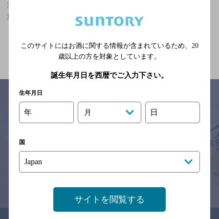
池袋駅(東京都)周辺500m,居酒屋,夜景が楽しめる,2,000円未満,飲み
放題ありのお店
関連ページ
このサイトにはお酒に関する情報が含まれているため、
20
歳以上の方を対象としています。
誕生年月日を西暦でご入力下さい。
生年月日
年
日
月
サイトマップ
ご意見・ご感想
利用規約
※それぞれのお店のメニューや営業時間などの掲載情報については、
国
予告なしに変更されることがありますので、
念のためお店にご確認の上ご来店くださいますようお願い申し上げま
す。
情報提供：ぐるなび
サイトを閲覧する