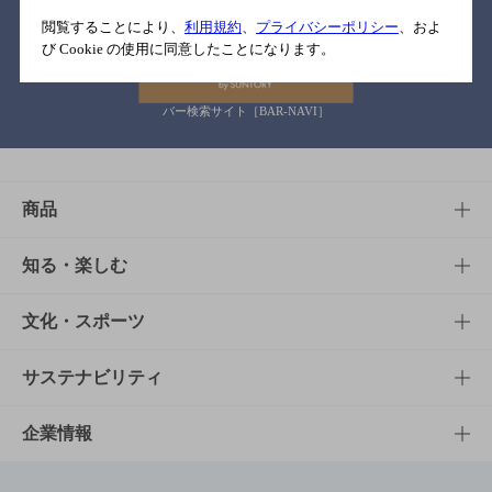
関連リンク
閲覧することにより、
利用規約
、
プライバシーポリシー
、およ
び Cookie の使用に同意したことになります。
バー検索サイト［BAR-NAVI］
商品
商品TOP
知る・楽しむ
商品一覧
知る・楽しむTOP
文化・スポーツ
商品発売情報
キャンペーン
文化・スポーツTOP
サステナビリティ
栄養成分一覧
工場見学
サントリーホール
サステナビリティTOP
企業情報
お料理・お酒レシピ
サントリー美術館
トップメッセージ
企業情報TOP