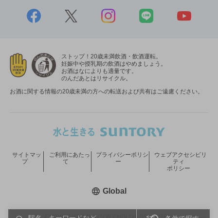
ストップ！20歳未満飲酒・飲酒運転。
妊娠中や授乳期の飲酒はやめましょう。
お酒はなによりも適量です。
のんだあとはリサイクル。
お酒に関する情報の20歳未満の方への転送および共有はご遠慮ください。
サイトマッ
ご利用にあたっ
プライバシーポリシ
ウェブアクセシビリ
プ
て
ー
ティ
ポリシー
新しいウィンドウで開く
Global
COPYRIGHT © SUNTORY HOLDINGS LIMITED.