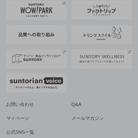
地域情報
サントリーサンバーズ大阪
サントリーが考えるサステナビリティ経営
企業概要
東京サントリーサンゴリアス
ESG情報ポータル
グループ企業一覧
サントリースポーツ
サステナビリティストーリーズ
事業所一覧
採用情報
お問い合わせ
Q&A
マイページ
メールマガジン
公式SNS一覧