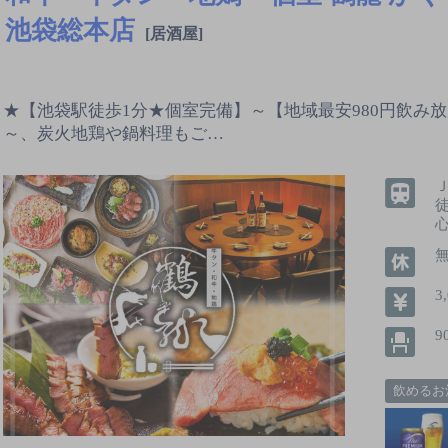
池袋総本店
[居酒屋]
★【池袋駅徒歩1分★個室完備】～【地域最安980円飲み
～、炭火地鶏や鍋料理もご…
心
3
9
飲めるお