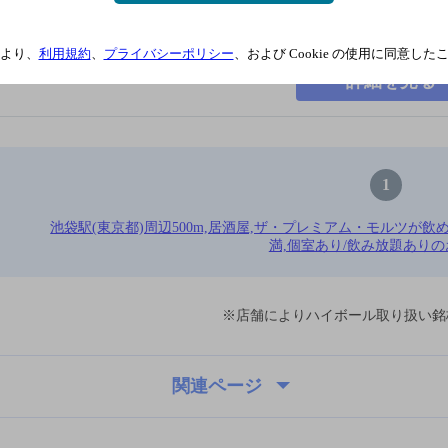
より、
利用規約
、
プライバシーポリシー
、および Cookie の使用に同意し
詳細を見る
1
池袋駅(東京都)周辺500m,居酒屋,ザ・プレミアム・モルツが飲める,
満,個室あり/飲み放題ありの
※店舗によりハイボール取り扱い銘
関連ページ