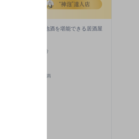
[創作和食]
室アリ！博多地鶏と地酒を堪能できる居酒屋
Ｒ 池袋駅 東口 徒歩2分
無
,000円以上～5,000円未満
62席
酒