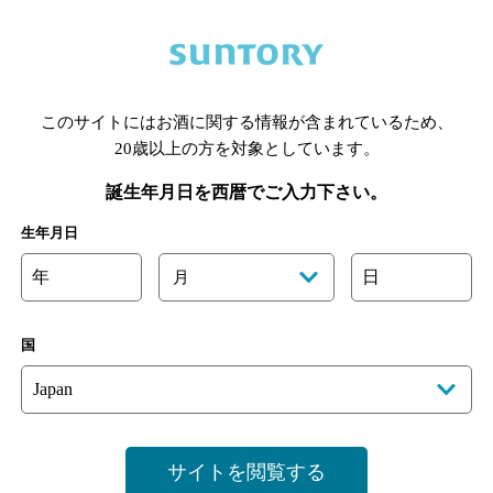
はかた地どり屋 ～福栄組合 池袋店～
【幹事様必見】池袋で宴会最大70人！池袋駅5分で完全個
このサイトにはお酒に関する情報が含まれているため、
♪
20歳以上の方を対象としています。
Ｊ
誕生年月日を西暦でご入力下さい。
生年月日
3
年
日
月
1
国
飲めるお
サイトを閲覧する
飲み放題
個室あり