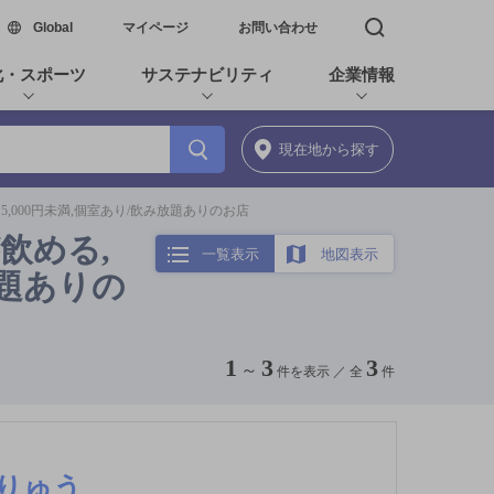
新しいウィンドウで開く
Global
マイページ
お問い合わせ
検索窓を開く
化・スポーツ
サステナビリティ
企業情報
現在地
から探す
5,000円未満,個室あり/飲み放題ありのお店
飲める,
一覧表示
地図表示
放題ありの
1
3
3
～
件を表示 ／
全
件
くりゅう