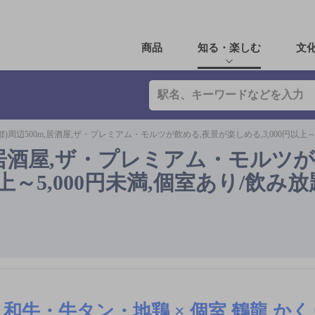
商品
知る・楽しむ
文
都)周辺500m,居酒屋,ザ・プレミアム・モルツが飲める,夜景が楽しめる,3,000円以上～
m,居酒屋,ザ・プレミアム・モルツが
以上～5,000円未満,個室あり/飲み
和牛・牛タン・地鶏 × 個室 鶴龍 か