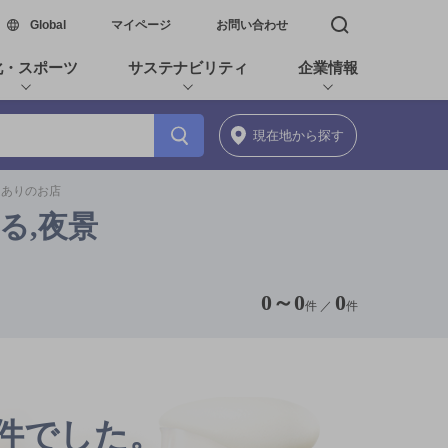
新しいウィンドウで開く
Global
マイページ
お問い合わせ
検索窓を開く
化・スポーツ
サステナビリティ
企業情報
現在地
から探す
題ありのお店
る,夜景
0
～
0
0
件 ／
件
0件でした。