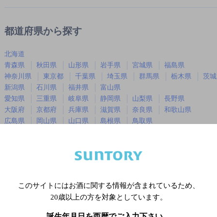
都道府県から探す
北海道
青森県
秋田県
山形県
岩手県
宮城県
福島県
神奈川県
東京都
千葉県
埼玉県
群馬県
栃木県
茨城
新潟県
石川県
福井県
富山県
愛知県
三重県
岐阜県
静岡県
山梨県
長野県
大阪府
京都府
兵庫県
滋賀県
奈良県
和歌山県
広島県
岡山県
山口県
島根県
鳥取県
徳島県
香川県
愛媛県
高知県
福岡県
佐賀県
長崎県
熊本県
大分県
宮崎県
鹿児島
沖縄県
このサイトにはお酒に関する情報が含まれているため、
20歳以上の方を対象としています。
※店舗によりハイボール取り扱い銘
誕生年月日を西暦でご入力下さい。