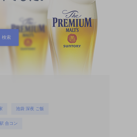
家
池袋 深夜 ご飯
駅 合コン