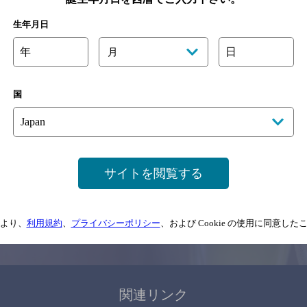
関連ページ
生年月日
年
日
月
国
サイトマップ
ご意見・ご感想
利用規約
サイトを閲覧する
情報については、
予告なしに変更されることがありますので、
念のためお店にご確
より、
利用規約
、
プライバシーポリシー
、および Cookie の使用に同意し
情報提供：ぐるなび
関連リンク