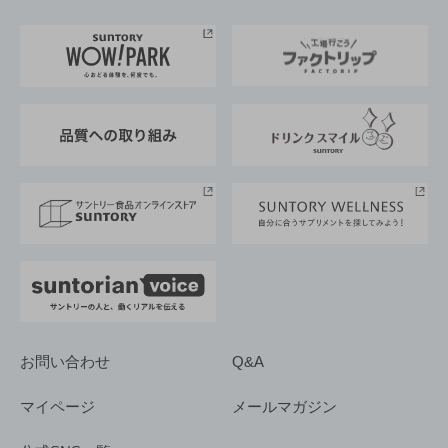
お料理・お酒レシピ
サントリー美術館
トップメッセージ
企業情報TOP
地域情報
サントリーサンバーズ大阪
サントリーが考えるサステナビリティ経営
企業概要
東京サントリーサンゴリアス
ESG情報ポータル
グループ企業一覧
サントリースポーツ
サステナビリティストーリーズ
事業所一覧
採用情報
お問い合わせ
Q&A
マイページ
メールマガジン