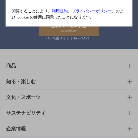
関連リンク
閲覧することにより、
利用規約
、
プライバシーポリシー
、およ
び Cookie の使用に同意したことになります。
バー検索サイト［BAR-NAVI］
商品
商品TOP
知る・楽しむ
商品一覧
知る・楽しむTOP
文化・スポーツ
商品発売情報
キャンペーン
文化・スポーツTOP
サステナビリティ
栄養成分一覧
工場見学
サントリーホール
サステナビリティTOP
企業情報