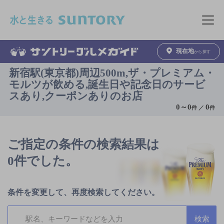
このページの本文へ移動
メニュ
現在地
から探す
新宿駅(東京都)周辺500m,ザ・プレミアム・
モルツが飲める,誕生日や記念日のサービ
スあり,クーポンありのお店
0
～
0
0
件 ／
件
ご指定の条件の検索結果は
0件でした。
条件を変更して、再度検索してください。