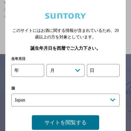
東京都
新宿駅(東京都)周辺500m
新宿駅(東京都)周辺500m,ザ・プレミアム・モルツが飲める,誕生日
や記念日のサービスあり,クーポンありのお店
このサイトにはお酒に関する情報が含まれているため、
20
関連ページ
歳以上の方を対象としています。
誕生年月日を西暦でご入力下さい。
生年月日
年
日
月
サイトマップ
ご意見・ご感想
利用規約
※それぞれのお店のメニューや営業時間などの掲載情報については、
国
予告なしに変更されることがありますので、
念のためお店にご確認の上ご来店くださいますようお願い申し上げま
す。
情報提供：ぐるなび
サイトを閲覧する