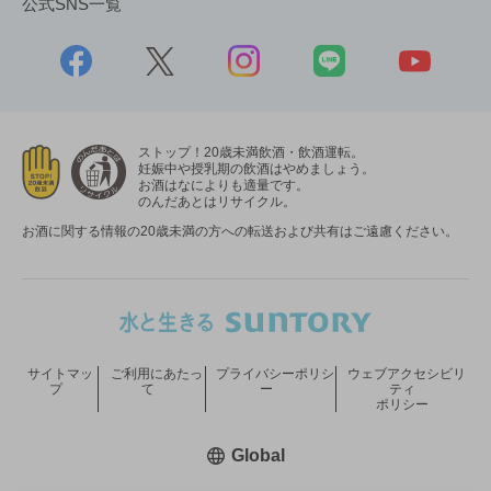
公式SNS一覧
ストップ！20歳未満飲酒・飲酒運転。
妊娠中や授乳期の飲酒はやめましょう。
お酒はなによりも適量です。
のんだあとはリサイクル。
お酒に関する情報の20歳未満の方への転送および共有はご遠慮ください。
サイトマッ
ご利用にあたっ
プライバシーポリシ
ウェブアクセシビリ
プ
て
ー
ティ
ポリシー
新しいウィンドウで開く
Global