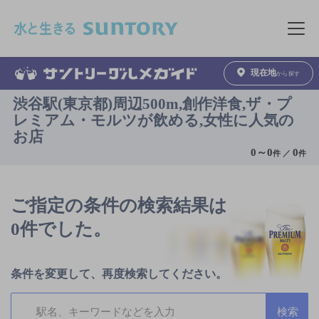
このページの本文へ移動
メニュ
現在地
から探す
渋谷駅(東京都)周辺500m,創作洋食,ザ・プ
レミアム・モルツが飲める,女性に人気の
お店
0
～
0
0
件 ／
件
ご指定の条件の検索結果は
0件でした。
条件を変更して、再度検索してください。