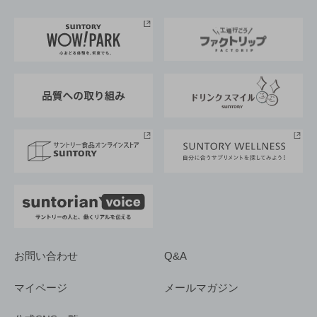
お料理・お酒レシピ
サントリー美術館
トップメッセージ
企業情報TOP
地域情報
サントリーサンバーズ大阪
サントリーが考えるサステナビリティ経営
企業概要
東京サントリーサンゴリアス
ESG情報ポータル
グループ企業一覧
サントリースポーツ
サステナビリティストーリーズ
事業所一覧
採用情報
お問い合わせ
Q&A
マイページ
メールマガジン