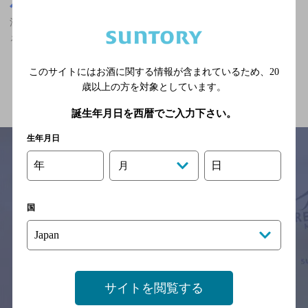
東京都
渋谷駅(東京都)周辺500m
渋谷駅(東京都)周辺500m,創作洋食,ザ・プレミアム・モルツが飲め
る,女性に人気のお店
このサイトにはお酒に関する情報が含まれているため、
20
関連ページ
歳以上の方を対象としています。
誕生年月日を西暦でご入力下さい。
生年月日
年
日
月
サイトマップ
ご意見・ご感想
利用規約
※それぞれのお店のメニューや営業時間などの掲載情報については、
国
予告なしに変更されることがありますので、
念のためお店にご確認の上ご来店くださいますようお願い申し上げま
す。
情報提供：ぐるなび
サイトを閲覧する