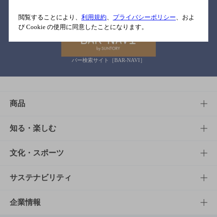
関連リンク
閲覧することにより、
利用規約
、
プライバシーポリシー
、およ
び Cookie の使用に同意したことになります。
バー検索サイト［BAR-NAVI］
商品
商品TOP
知る・楽しむ
商品一覧
知る・楽しむTOP
文化・スポーツ
商品発売情報
キャンペーン
文化・スポーツTOP
サステナビリティ
栄養成分一覧
工場見学
サントリーホール
サステナビリティTOP
企業情報