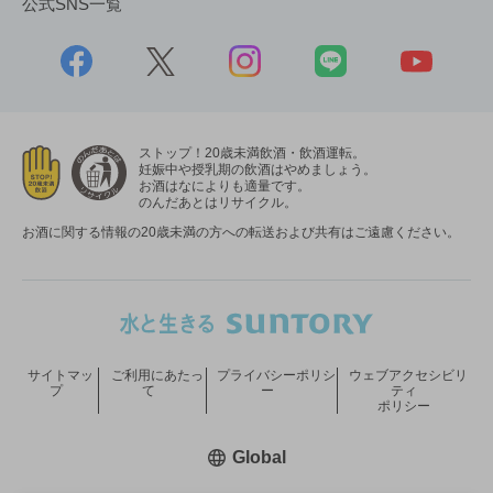
公式SNS一覧
ストップ！20歳未満飲酒・飲酒運転。
妊娠中や授乳期の飲酒はやめましょう。
お酒はなによりも適量です。
のんだあとはリサイクル。
お酒に関する情報の20歳未満の方への転送および共有はご遠慮ください。
サイトマッ
ご利用にあたっ
プライバシーポリシ
ウェブアクセシビリ
プ
て
ー
ティ
ポリシー
新しいウィンドウで開く
Global