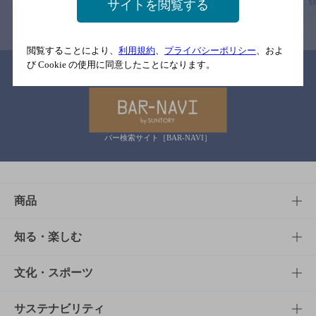
サイトを閲覧する
情報提供：ぐるなび
閲覧することにより、
利用規約
、
プライバシーポリシー
、およ
び Cookie の使用に同意したことになります。
関連リンク
バー検索サイト［BAR-NAVI］
商品
商品TOP
知る・楽しむ
商品一覧
知る・楽しむTOP
文化・スポーツ
商品発売情報
キャンペーン
文化・スポーツTOP
サステナビリティ