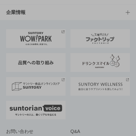
栄養成分一覧
工場見学
サントリーホール
サステナビリティTOP
企業情報
お料理・お酒レシピ
サントリー美術館
トップメッセージ
企業情報TOP
地域情報
サントリーサンバーズ大阪
サントリーが考えるサステナビリティ経営
企業概要
東京サントリーサンゴリアス
ESG情報ポータル
グループ企業一覧
サントリースポーツ
サステナビリティストーリーズ
事業所一覧
採用情報
お問い合わせ
Q&A