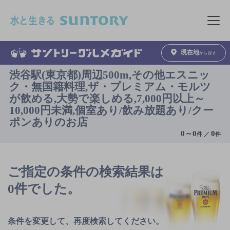
このページの本文へ移動
メニュ
現在地
から探す
渋谷駅(東京都)周辺500m,その他エスニッ
ク・無国籍料理,ザ・プレミアム・モルツ
が飲める,大勢で楽しめる,7,000円以上～
10,000円未満,個室あり/飲み放題あり/クー
ポンありのお店
0
～
0
0
件 ／
件
ご指定の条件の検索結果は
0件でした。
条件を変更して、再度検索してください。