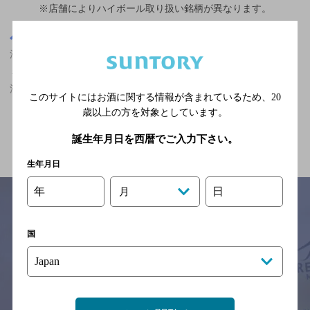
※店舗によりハイボール取り扱い銘柄が異なります。
東京都
渋谷駅(東京都)周辺500m
渋谷駅(東京都)周辺500m,その他エスニック・無国籍料理,ザ・プレ
ミアム・モルツが飲める,大勢で楽しめる,7,000円以上～10,000円未
満,個室あり/飲み放題あり/クーポンありのお店
このサイトにはお酒に関する情報が含まれているため、
20
歳以上の方を対象としています。
関連ページ
誕生年月日を西暦でご入力下さい。
生年月日
年
日
月
国
サイトマップ
ご意見・ご感想
利用規約
※それぞれのお店のメニューや営業時間などの掲載情報については、
予告なしに変更されることがありますので、
念のためお店にご確認の上ご来店くださいますようお願い申し上げま
す。