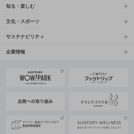
商品TOP
知る・楽しむ
商品一覧
知る・楽しむTOP
文化・スポーツ
商品発売情報
キャンペーン
文化・スポーツTOP
サステナビリティ
栄養成分一覧
工場見学
サントリーホール
サステナビリティTOP
企業情報
お料理・お酒レシピ
サントリー美術館
トップメッセージ
企業情報TOP
地域情報
サントリーサンバーズ大阪
サントリーが考えるサステナビリティ経営
企業概要
東京サントリーサンゴリアス
ESG情報ポータル
グループ企業一覧
サントリースポーツ
サステナビリティストーリーズ
事業所一覧
採用情報