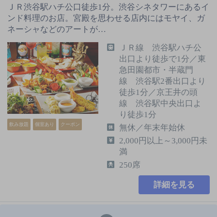
ＪＲ渋谷駅ハチ公口徒歩1分。渋谷シネタワーにあるイ
ンド料理のお店。宮殿を思わせる店内にはモヤイ、ガ
ネーシャなどのアートが…
ＪＲ線 渋谷駅ハチ公
出口より徒歩で1分／東
急田園都市・半蔵門
線 渋谷駅2番出口より
徒歩1分／京王井の頭
線 渋谷駅中央出口よ
り徒歩1分
飲み放題
個室あり
クーポン
無休／年末年始休
2,000円以上～3,000円未
満
250席
詳細を見る