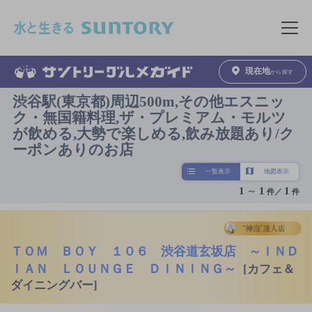
このページの本文へ移動
メニュ
現在地
から探す
渋谷駅(東京都)周辺500m,その他エスニッ
ク・無国籍料理,ザ・プレミアム・モルツ
が飲める,大勢で楽しめる,飲み放題あり/ク
ーポンありのお店
一覧表示
地図表示
1
～
1
1
件／
件
ＴＯＭ ＢＯＹ １０６ 渋谷道玄坂店 ～ＩＮＤ
ＩＡＮ ＬＯＵＮＧＥ ＤＩＮＩＮＧ～
[カフェ＆
ダイニングバー]