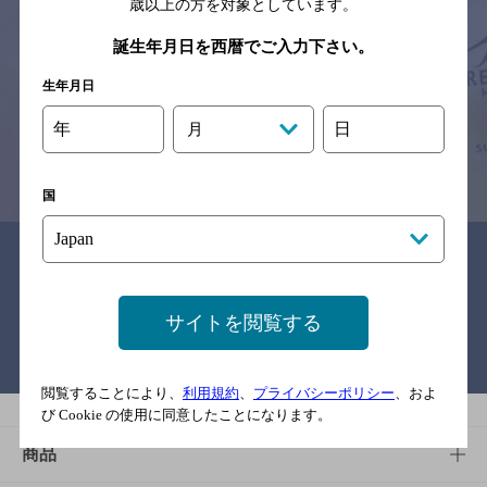
歳以上の方を対象としています。
サイトマップ
ご意見・ご感想
利用規約
誕生年月日を西暦でご入力下さい。
※それぞれのお店のメニューや営業時間などの掲載情報については、
予告なしに変更されることがありますので、
生年月日
念のためお店にご確認の上ご来店くださいますようお願い申し上げま
す。
年
日
月
情報提供：ぐるなび
国
関連リンク
サイトを閲覧する
バー検索サイト［BAR-NAVI］
閲覧することにより、
利用規約
、
プライバシーポリシー
、およ
び Cookie の使用に同意したことになります。
商品