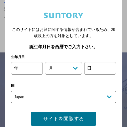
東京都
渋谷駅(東京都)周辺500m
渋谷駅(東京都)周辺500m,ダイニングバー,大勢で楽しめる,2,000円
未満,個室あり/飲み放題ありのお店
このサイトにはお酒に関する情報が含まれているため、
20
関連ページ
歳以上の方を対象としています。
誕生年月日を西暦でご入力下さい。
生年月日
年
日
月
サイトマップ
ご意見・ご感想
利用規約
※それぞれのお店のメニューや営業時間などの掲載情報については、
国
予告なしに変更されることがありますので、
念のためお店にご確認の上ご来店くださいますようお願い申し上げま
す。
情報提供：ぐるなび
サイトを閲覧する