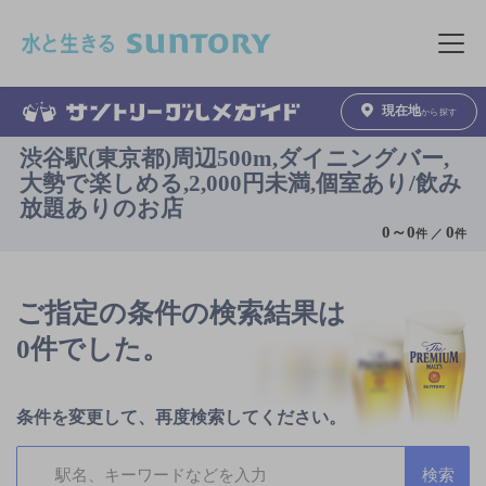
このページの本文へ移動
メニュ
現在地
から探す
渋谷駅(東京都)周辺500m,ダイニングバー,
大勢で楽しめる,2,000円未満,個室あり/飲み
放題ありのお店
0
～
0
0
件 ／
件
ご指定の条件の検索結果は
0件でした。
条件を変更して、再度検索してください。