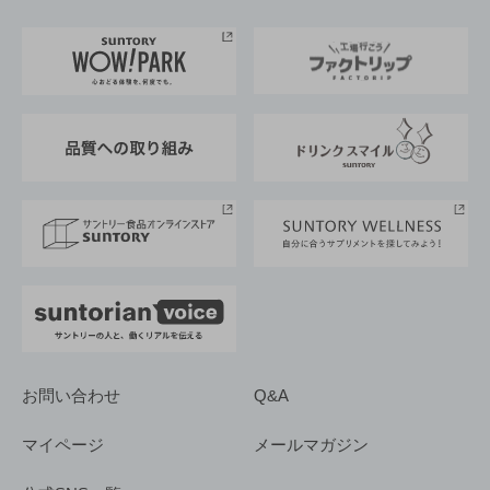
お料理・お酒レシピ
サントリー美術館
トップメッセージ
企業情報TOP
地域情報
サントリーサンバーズ大阪
サントリーが考えるサステナビリティ経営
企業概要
東京サントリーサンゴリアス
ESG情報ポータル
グループ企業一覧
サントリースポーツ
サステナビリティストーリーズ
事業所一覧
採用情報
お問い合わせ
Q&A
マイページ
メールマガジン