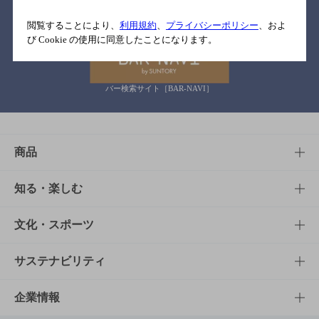
関連リンク
閲覧することにより、
利用規約
、
プライバシーポリシー
、およ
び Cookie の使用に同意したことになります。
バー検索サイト［BAR-NAVI］
商品
商品TOP
知る・楽しむ
商品一覧
知る・楽しむTOP
文化・スポーツ
商品発売情報
キャンペーン
文化・スポーツTOP
サステナビリティ
栄養成分一覧
工場見学
サントリーホール
サステナビリティTOP
企業情報