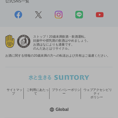
公式SNS一覧
ストップ！20歳未満飲酒・飲酒運転。
妊娠中や授乳期の飲酒はやめましょう。
お酒はなによりも適量です。
のんだあとはリサイクル。
お酒に関する情報の20歳未満の方への転送および共有はご遠慮ください。
サイトマッ
ご利用にあたっ
プライバシーポリシ
ウェブアクセシビリ
プ
て
ー
ティ
ポリシー
新しいウィンドウで開く
Global