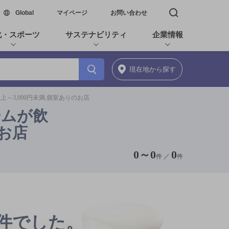
新しいウィンドウで開く
Global
マイページ
お問い合わせ
検索窓を開く
化・スポーツ
サステナビリティ
企業情報
現在地
から探す
上～3,000円未満,個室ありのお店
ームが飲
のお店
0
～
0
0
件 ／
件
0件でした。