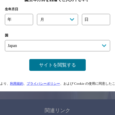
関連ページ
生年月日
年
日
月
国
サイトマップ
ご意見・ご感想
利用規約
サイトを閲覧する
情報については、
予告なしに変更されることがありますので、
念のためお店にご確
より、
利用規約
、
プライバシーポリシー
、および Cookie の使用に同意し
情報提供：ぐるなび
関連リンク