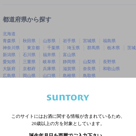
都道府県から探す
北海道
青森県
秋田県
山形県
岩手県
宮城県
福島県
神奈川県
東京都
千葉県
埼玉県
群馬県
栃木県
茨城
新潟県
石川県
福井県
富山県
愛知県
三重県
岐阜県
静岡県
山梨県
長野県
大阪府
京都府
兵庫県
滋賀県
奈良県
和歌山県
広島県
岡山県
山口県
島根県
鳥取県
徳島県
香川県
愛媛県
高知県
福岡県
佐賀県
長崎県
熊本県
大分県
宮崎県
鹿児島
沖縄県
このサイトにはお酒に関する情報が含まれているため、
20歳以上の方を対象としています。
※店舗によりハイボール取り扱い銘
誕生年月日を西暦でご入力下さい。