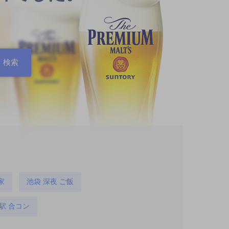
家
池袋 深夜 ご飯
駅 合コン