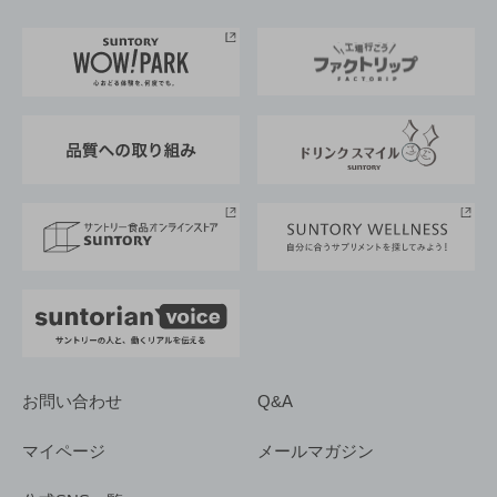
お料理・お酒レシピ
サントリー美術館
トップメッセージ
企業情報TOP
地域情報
サントリーサンバーズ大阪
サントリーが考えるサステナビリティ経営
企業概要
東京サントリーサンゴリアス
ESG情報ポータル
グループ企業一覧
サントリースポーツ
サステナビリティストーリーズ
事業所一覧
採用情報
お問い合わせ
Q&A
マイページ
メールマガジン