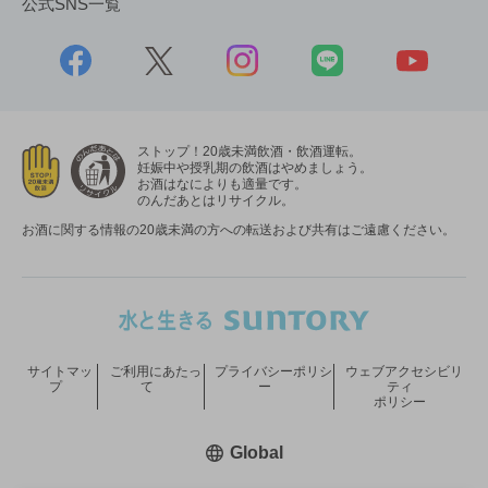
公式SNS一覧
ストップ！20歳未満飲酒・飲酒運転。
妊娠中や授乳期の飲酒はやめましょう。
お酒はなによりも適量です。
のんだあとはリサイクル。
お酒に関する情報の20歳未満の方への転送および共有はご遠慮ください。
サイトマッ
ご利用にあたっ
プライバシーポリシ
ウェブアクセシビリ
プ
て
ー
ティ
ポリシー
新しいウィンドウで開く
Global