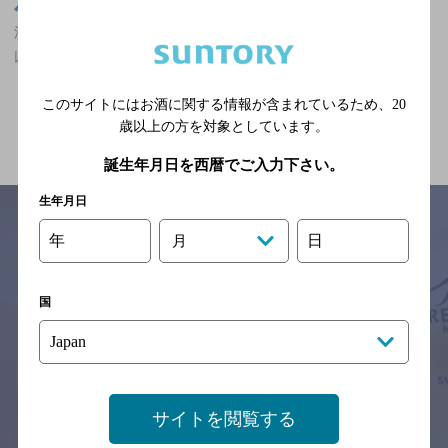
東京都
渋谷駅(東京都)周辺500m
渋谷駅(東京都)周辺500m,ダイニングバー,大勢で楽しめる,3,000円
以上～5,000円未満,個室あり/飲み放題ありのお店
このサイトにはお酒に関する情報が含まれているため、
20
関連ページ
歳以上の方を対象としています。
誕生年月日を西暦でご入力下さい。
生年月日
年
日
月
サイトマップ
ご意見・ご感想
利用規約
※それぞれのお店のメニューや営業時間などの掲載情報については、
国
予告なしに変更されることがありますので、
念のためお店にご確認の上ご来店くださいますようお願い申し上げま
す。
情報提供：ぐるなび
サイトを閲覧する