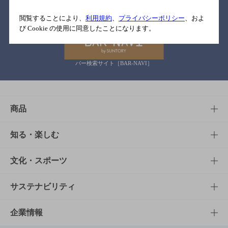
関連リンク
閲覧することにより、
利用規約
、
プライバシーポリシー
、およ
び Cookie の使用に同意したことになります。
バー検索サイト［BAR-NAVI］
商品
商品TOP
知る・楽しむ
商品一覧
知る・楽しむTOP
文化・スポーツ
商品発売情報
キャンペーン
文化・スポーツTOP
サステナビリティ
栄養成分一覧
工場見学
サントリーホール
サステナビリティTOP
企業情報