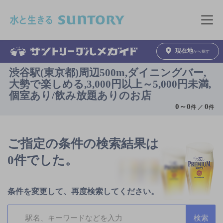
このページの本文へ移動
メニュ
現在地
から探す
渋谷駅(東京都)周辺500m,ダイニングバー,
大勢で楽しめる,3,000円以上～5,000円未満,
個室あり/飲み放題ありのお店
0
～
0
0
件 ／
件
ご指定の条件の検索結果は
0件でした。
条件を変更して、再度検索してください。