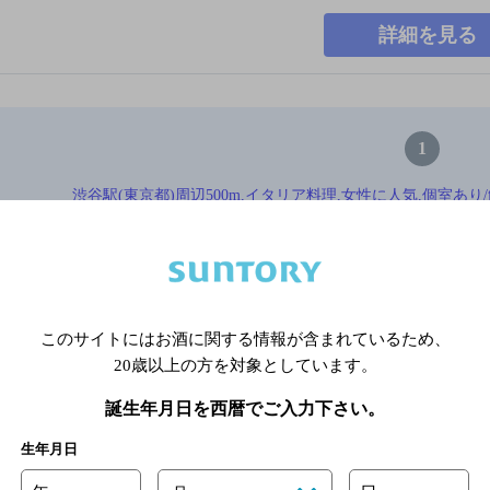
詳細を見る
1
渋谷駅(東京都)周辺500m,イタリア料理,女性に人気,個室あ
TOP
※店舗によりハイボール取り扱い銘
このサイトにはお酒に関する情報が含まれているため、
関連ページ
20歳以上の方を対象としています。
誕生年月日を西暦でご入力下さい。
生年月日