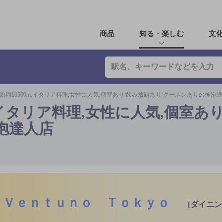
商品
知る・楽しむ
文
都)周辺500m,イタリア料理,女性に人気,個室あり/飲み放題あり/クーポンありの神泡
,イタリア料理,女性に人気,個室あ
泡達人店
Ｖｅｎｔｕｎｏ Ｔｏｋｙｏ
[ダイニン