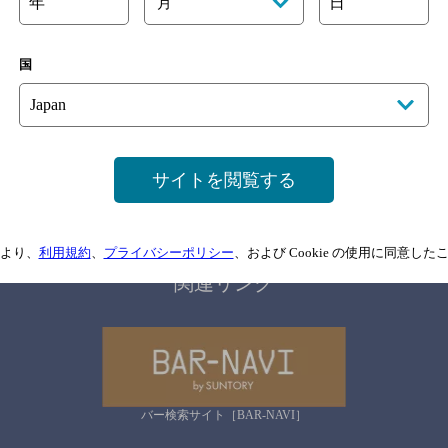
年
日
月
国
サイトマップ
ご意見・ご感想
利用規約
情報については、
予告なしに変更されることがありますので、
念のためお店にご確
サイトを閲覧する
情報提供：ぐるなび
より、
利用規約
、
プライバシーポリシー
、および Cookie の使用に同意し
関連リンク
バー検索サイト［BAR-NAVI］