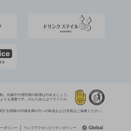
運転。
妊娠中や授乳期の飲酒はやめましょう。
よりも適量です。
のんだあとはリサイクル。
関する情報の20歳未満の方への転送および共有はご遠慮ください。
新しいウィン
Global
ーポリシー
ウェブアクセシビリティ
ポリシー