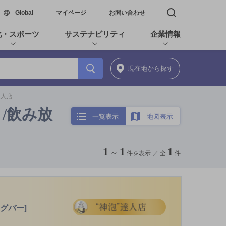
新しいウィンドウで開く
Global
マイページ
お問い合わせ
検索窓を開く
化・スポーツ
サステナビリティ
企業情報
現在地
から探す
達人店
り/飲み放
一覧表示
地図表示
1
1
1
～
件を表示 ／
全
件
グバー]