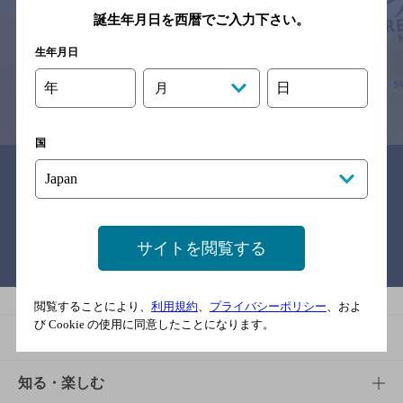
※それぞれのお店のメニューや営業時間などの掲載情報については、
誕生年月日を西暦でご入力下さい。
予告なしに変更されることがありますので、
念のためお店にご確認の上ご来店くださいますようお願い申し上げま
生年月日
す。
年
日
月
情報提供：ぐるなび
国
関連リンク
サイトを閲覧する
バー検索サイト［BAR-NAVI］
閲覧することにより、
利用規約
、
プライバシーポリシー
、およ
び Cookie の使用に同意したことになります。
商品
商品TOP
知る・楽しむ