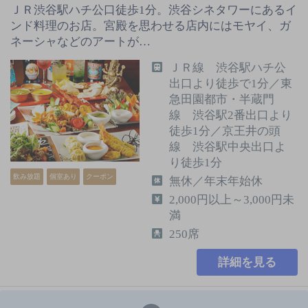
ＪＲ渋谷駅ハチ公口徒歩1分。渋谷シネタワーにあるイ
ンド料理のお店。宮殿を思わせる店内にはモヤイ、ガ
ネーシャなどのアートが…
ＪＲ線 渋谷駅ハチ公
出口より徒歩で1分／東
急田園都市・半蔵門
線 渋谷駅2番出口より
徒歩1分／京王井の頭
線 渋谷駅中央出口よ
り徒歩1分
飲み放題
個室あり
クーポン
無休／年末年始休
2,000円以上～3,000円未
満
250席
詳細を見る