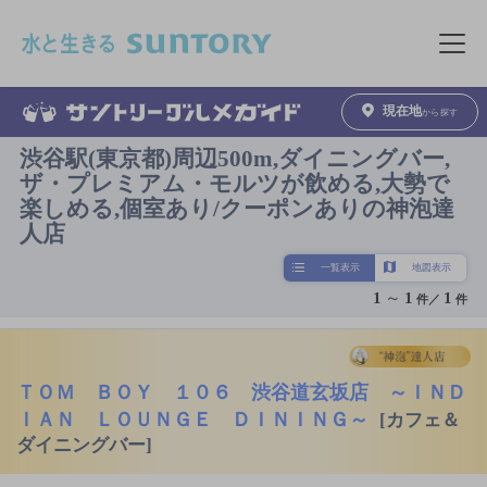
このページの本文へ移動
メニュ
現在地
から探す
渋谷駅(東京都)周辺500m,ダイニングバー,
ザ・プレミアム・モルツが飲める,大勢で
楽しめる,個室あり/クーポンありの神泡達
人店
一覧表示
地図表示
1
～
1
1
件／
件
ＴＯＭ ＢＯＹ １０６ 渋谷道玄坂店 ～ＩＮＤ
ＩＡＮ ＬＯＵＮＧＥ ＤＩＮＩＮＧ～
[カフェ＆
ダイニングバー]