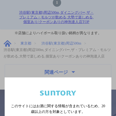
1
渋谷駅(東京都)周辺500m,ダイニングバー,ザ・
プレミアム・モルツが飲める,大勢で楽しめる,
個室あり/クーポンありの神泡達人店TOP
※店舗によりハイボール取り扱い銘柄が異なります。
東京都
渋谷駅(東京都)周辺500m
渋谷駅(東京都)周辺500m,ダイニングバー,ザ・プレミアム・モルツ
が飲める,大勢で楽しめる,個室あり/クーポンありの神泡達人店
関連ページ
このサイトにはお酒に関する情報が含まれているため、
20
歳以上の方を対象としています。
サイトマップ
ご意見・ご感想
利用規約