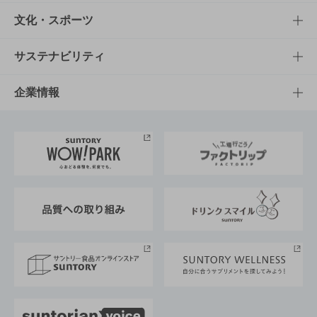
商品一覧
知る・楽しむTOP
文化・スポーツ
商品発売情報
キャンペーン
文化・スポーツTOP
サステナビリティ
栄養成分一覧
工場見学
サントリーホール
サステナビリティTOP
企業情報
お料理・お酒レシピ
サントリー美術館
トップメッセージ
企業情報TOP
地域情報
サントリーサンバーズ大阪
サントリーが考えるサステナビリティ経営
企業概要
東京サントリーサンゴリアス
ESG情報ポータル
グループ企業一覧
サントリースポーツ
サステナビリティストーリーズ
事業所一覧
採用情報